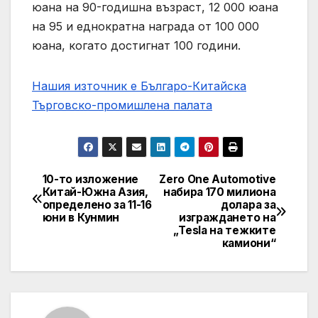
юана на 90-годишна възраст, 12 000 юана
на 95 и еднократна награда от 100 000
юана, когато достигнат 100 години.
Нашия източник е Българо-Китайска
Търговско-промишлена палaта
10-то изложение
Zero One Automotive
Post
Китай-Южна Азия,
набира 170 милиона
определено за 11-16
долара за
navigation
юни в Кунмин
изграждането на
„Tesla на тежките
камиони“