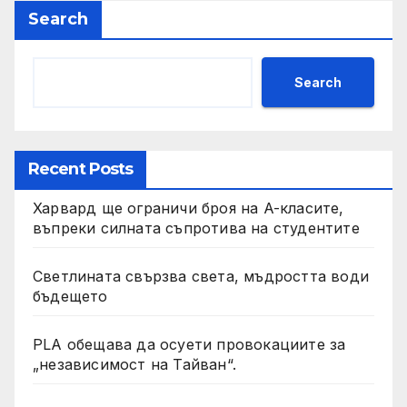
Search
Search
Recent Posts
Харвард ще ограничи броя на A-класите,
въпреки силната съпротива на студентите
Светлината свързва света, мъдростта води
бъдещето
PLA обещава да осуети провокациите за
„независимост на Тайван“.