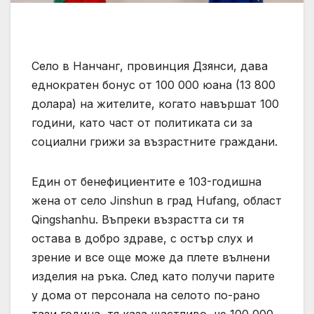
Село в Нанчанг, провинция Дзянси, дава
еднократен бонус от 100 000 юана (13 800
долара) на жителите, когато навършат 100
години, като част от политиката си за
социални грижи за възрастните граждани.
Един от бенефициентите е 103-годишна
жена от село Jinshun в град Hufang, област
Qingshanhu. Въпреки възрастта си тя
остава в добро здраве, с остър слух и
зрение и все още може да плете вълнени
изделия на ръка. След като получи парите
у дома от персонала на селото по-рано
тази година, тя каза щастливо, че 100 000