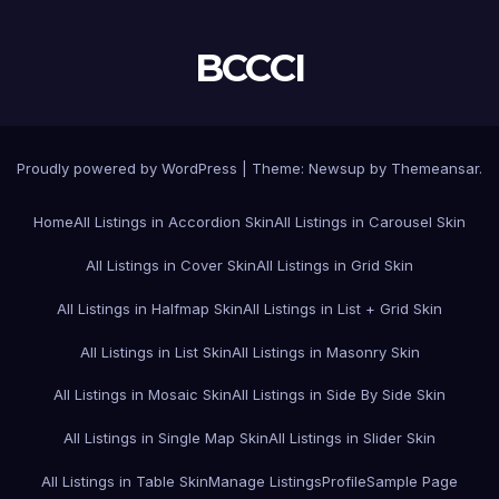
BCCCI
Proudly powered by WordPress
|
Theme:
Newsup
by
Themeansar
.
Home
All Listings in Accordion Skin
All Listings in Carousel Skin
All Listings in Cover Skin
All Listings in Grid Skin
All Listings in Halfmap Skin
All Listings in List + Grid Skin
All Listings in List Skin
All Listings in Masonry Skin
All Listings in Mosaic Skin
All Listings in Side By Side Skin
All Listings in Single Map Skin
All Listings in Slider Skin
All Listings in Table Skin
Manage Listings
Profile
Sample Page