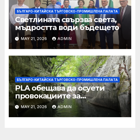
БЪЛГАРО-КИТАЙСКА ТЪРГОВСКО-ПРОМИШЛЕНА ПАЛAТА
Светлината свързва света,
мъдростта води бъдещето
MAY 21, 2026
ADMIN
БЪЛГАРО-КИТАЙСКА ТЪРГОВСКО-ПРОМИШЛЕНА ПАЛAТА
PLA обещава да осуети
провокациите за
„независимост на Тайван“.
MAY 21, 2026
ADMIN