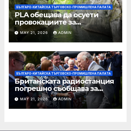
БЪЛГАРО-КИТАЙСКА ТЪРГОВСКО-ПРОМИШЛЕНА ПАЛAТА
PLA обещава да осуети
провокациите за
„независимост на Тайван“.
MAY 21, 2026
ADMIN
БЪЛГАРО-КИТАЙСКА ТЪРГОВСКО-ПРОМИШЛЕНА ПАЛAТА
Британската радиостанция
погрешно съобщава за
смъртта на крал Чарлз
MAY 21, 2026
ADMIN