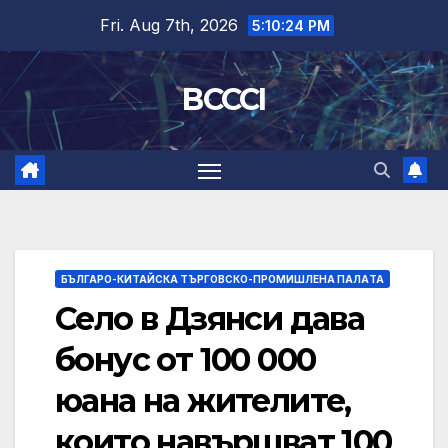
Skip
Fri. Aug 7th, 2026
5:10:24 PM
to
content
BCCCI
БЪЛГАРО-КИТАЙСКА ТЪРГОВСКО-ПРОМИШЛЕНА ПАЛAТА
Село в Дзянси дава
бонус от 100 000
юана на жителите,
които навършват 100