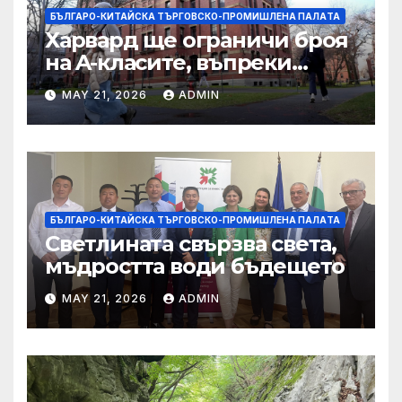
БЪЛГАРО-КИТАЙСКА ТЪРГОВСКО-ПРОМИШЛЕНА ПАЛAТА
Харвард ще ограничи броя
на A-класите, въпреки
силната съпротива на
MAY 21, 2026
ADMIN
студентите
БЪЛГАРО-КИТАЙСКА ТЪРГОВСКО-ПРОМИШЛЕНА ПАЛAТА
Светлината свързва света,
мъдростта води бъдещето
MAY 21, 2026
ADMIN