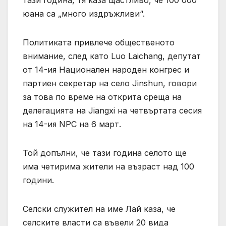
юана са „много издръжливи“.
Политиката привлече общественото
внимание, след като Luo Laichang, депутат
от 14-ия Национален народен конгрес и
партиен секретар на село Jinshun, говори
за това по време на открита среща на
делегацията на Jiangxi на четвъртата сесия
на 14-ия NPC на 6 март.
Той допълни, че тази година селото ще
има четирима жители на възраст над 100
години.
Селски служител на име Лай каза, че
селските власти са въвели 20 вида