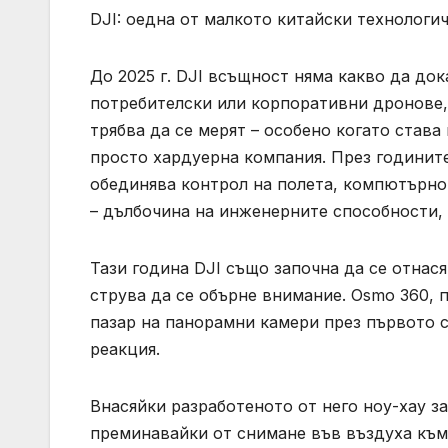
DJI: оедна от малкото китайски технологи
До 2025 г. DJI всъщност няма какво да док
потребителски или корпоративни дронове, 
трябва да се мерят – особено когато става
просто хардуерна компания. През годините
обединява контрол на полета, компютърно 
– дълбочина на инженерните способности, 
Тази година DJI също започна да се отнася
струва да се обърне внимание. Osmo 360, п
пазар на панорамни камери през първото с
реакция.
Внасяйки разработеното от него ноу-хау з
преминавайки от снимане във въздуха към 