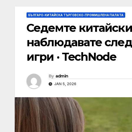
БЪЛГАРО-КИТАЙСКА ТЪРГОВСКО-ПРОМИШЛЕНА ПАЛAТА
Седемте китайски
наблюдавате след 2
игри · TechNode
By
admin
JAN 5, 2026