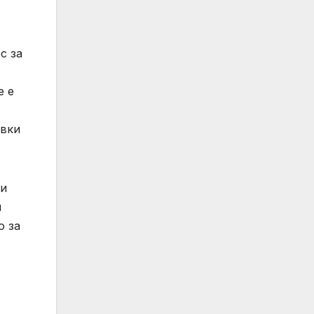
с за
е е
авки
си
я
о за