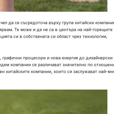
очел да се съсредоточа върху група китайски компани
ярвам. Те може и да не са в центъра на най-горещите
ицията си в собствената си област чрез технологии,
, графични процесори и нова енергия до дизайнерски
седем компании се различават значително по отношен
ен китайските компании, които си заслужават най-мн