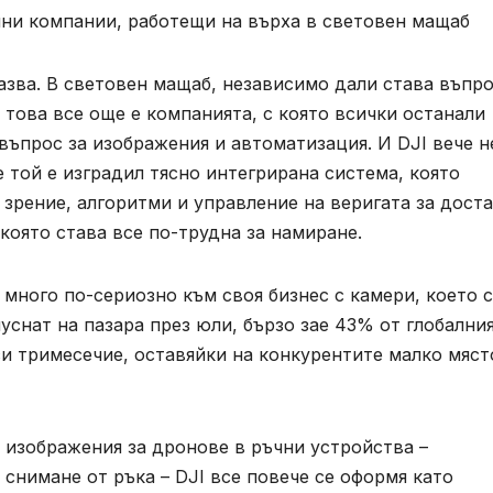
чни компании, работещи на върха в световен мащаб
азва. В световен мащаб, независимо дали става въпро
това все още е компанията, с която всички останали
 въпрос за изображения и автоматизация. И DJI вече н
 той е изградил тясно интегрирана система, която
зрение, алгоритми и управление на веригата за дост
която става все по-трудна за намиране.
 много по-сериозно към своя бизнес с камери, което 
уснат на пазара през юли, бързо зае 43% от глобални
и тримесечие, оставяйки на конкурентите малко мяст
а изображения за дронове в ръчни устройства –
снимане от ръка – DJI все повече се оформя като