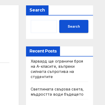
Search
Search
Recent Posts
Харвард ще ограничи броя
на A-класите, въпреки
силната съпротива на
студентите
Светлината свързва света,
мъдростта води бъдещето