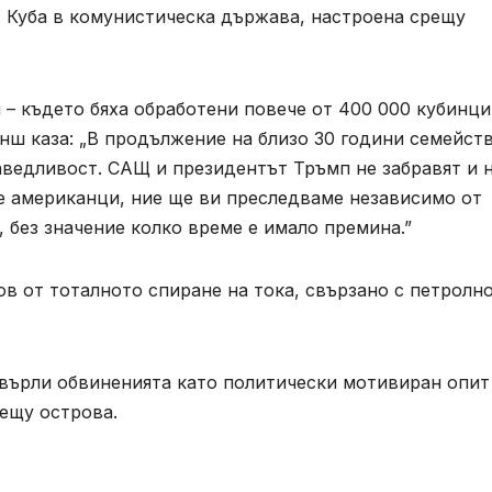
г. Куба в комунистическа държава, настроена срещу
 – където бяха обработени повече от 400 000 кубинци
нш каза: „В продължение на близо 30 години семейст
аведливост. САЩ и президентът Тръмп не забравят и 
е американци, ние ще ви преследваме независимо от
, без значение колко време е имало премина.”
ов от тоталното спиране на тока, свързано с петролн
върли обвиненията като политически мотивиран опит
ещу острова.