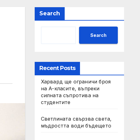
Search
Search
Recent Posts
Харвард ще ограничи броя
на A-класите, въпреки
силната съпротива на
студентите
Светлината свързва света,
мъдростта води бъдещето