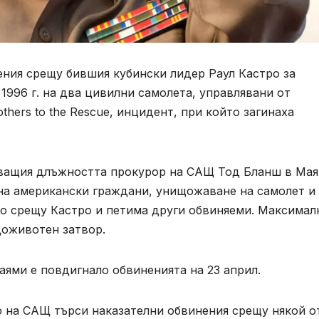
ения срещу бившия кубински лидер Раул Кастро за
1996 г. на два цивилни самолета, управлявани от
thers to the Rescue, инцидент, при който загинаха
яващия длъжността прокурор на САЩ Тод Бланш в Мая
 на американски граждани, унищожаване на самолет и
о срещу Кастро и петима други обвиняеми. Максимал
доживотен затвор.
аями е повдигнало обвиненията на 23 април.
о на САЩ търси наказателни обвинения срещу някой о