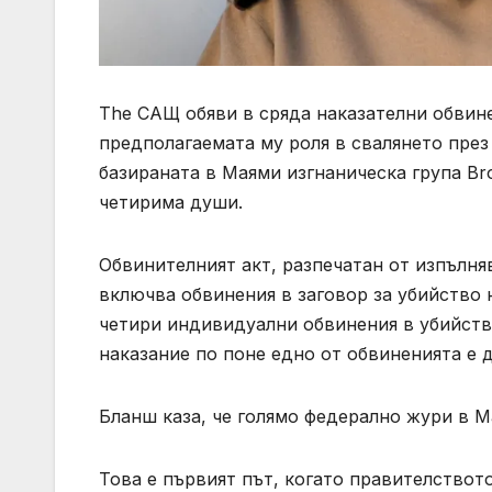
The САЩ обяви в сряда наказателни обвин
предполагаемата му роля в свалянето през 
базираната в Маями изгнаническа група Bro
четирима души.
Обвинителният акт, разпечатан от изпълн
включва обвинения в заговор за убийство
четири индивидуални обвинения в убийств
наказание по поне едно от обвиненията е 
Бланш каза, че голямо федерално жури в М
Това е първият път, когато правителствот