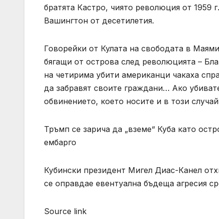
братята Кастро, чиято революция от 1959 
Вашингтон от десетилетия.
Говорейки от Кулата на свободата в Маями
бягащи от острова след революцията – Бла
на четирима убити американци чакаха спр
да забравят своите граждани… Ако убиват
обвинението, което носите и в този случай
Тръмп се зарича да „вземе“ Куба като остр
ембарго
Кубински президент Мигел Диас-Канел отх
се оправдае евентуална бъдеща агресия ср
Source link