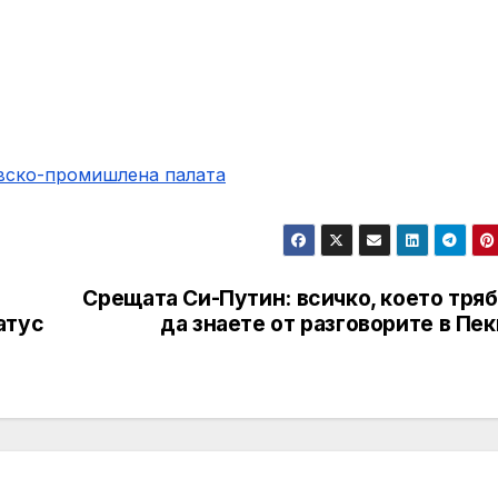
овско-промишлена палaта
Срещата Си-Путин: всичко, което тря
атус
да знаете от разговорите в Пе