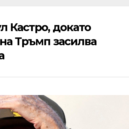
 Кастро, докато
на Тръмп засилва
а