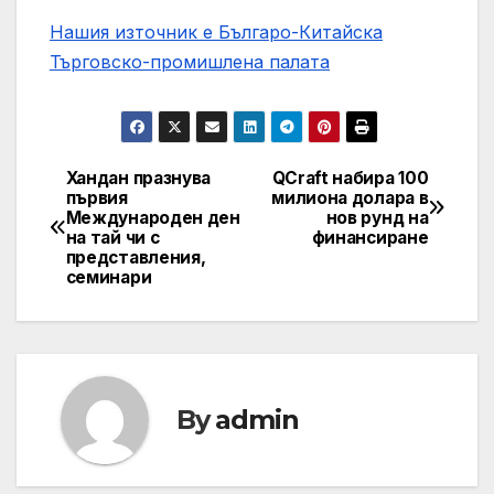
Нашия източник е Българо-Китайска
Търговско-промишлена палaта
Хандан празнува
QCraft набира 100
Post
първия
милиона долара в
Международен ден
нов рунд на
navigation
на тай чи с
финансиране
представления,
семинари
By
admin