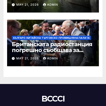
„независимост на Тайван“.
MAY 21, 2026
ADMIN
БЪЛГАРО-КИТАЙСКА ТЪРГОВСКО-ПРОМИШЛЕНА ПАЛAТА
Британската радиостанция
погрешно съобщава за
смъртта на крал Чарлз
MAY 21, 2026
ADMIN
BCCCI