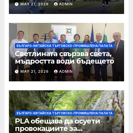
силната съпротива на
MAY 21, 2026
ADMIN
студентите
БЪЛГАРО-КИТАЙСКА ТЪРГОВСКО-ПРОМИШЛЕНА ПАЛAТА
Светлината свързва света,
мъдростта води бъдещето
MAY 21, 2026
ADMIN
БЪЛГАРО-КИТАЙСКА ТЪРГОВСКО-ПРОМИШЛЕНА ПАЛAТА
PLA обещава да осуети
провокациите за