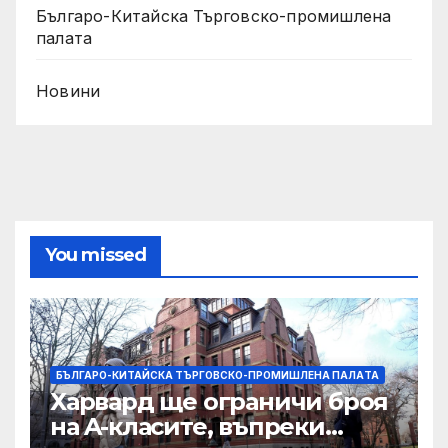
Българо-Китайска Търговско-промишлена
палaта
Новини
You missed
БЪЛГАРО-КИТАЙСКА ТЪРГОВСКО-ПРОМИШЛЕНА ПАЛAТА
Харвард ще ограничи броя
на A-класите, въпреки