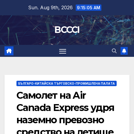
Skip
Sun. Aug 9th, 2026
9:15:06 AM
to
content
BCCCI
БЪЛГАРО-КИТАЙСКА ТЪРГОВСКО-ПРОМИШЛЕНА ПАЛAТА
Самолет на Air
Canada Express удря
наземно превозно
средство на летище