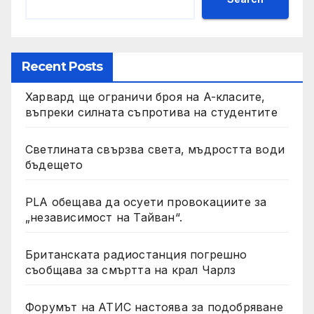
Recent Posts
Харвард ще ограничи броя на A-класите,
въпреки силната съпротива на студентите
Светлината свързва света, мъдростта води
бъдещето
PLA обещава да осуети провокациите за
„независимост на Тайван“.
Британската радиостанция погрешно
съобщава за смъртта на крал Чарлз
Форумът на АТИС настоява за подобряване