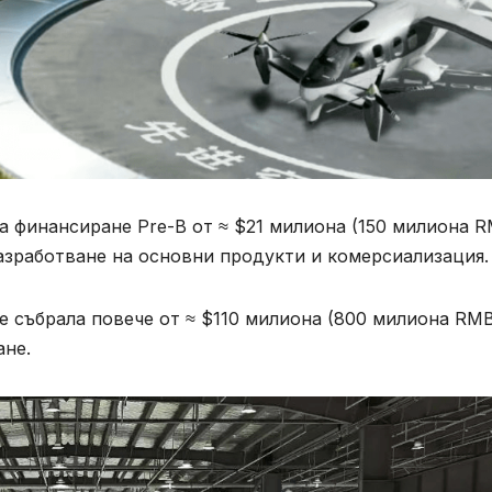
г на финансиране Pre-B от ≈ $21 милиона (150 милиона R
азработване на основни продукти и комерсиализация.
 събрала повече от ≈ $110 милиона (800 милиона RMB
ане.