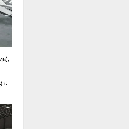
MB),
) в