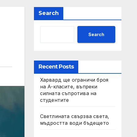
Search
Search
Recent Posts
Харвард ще ограничи броя
на A-класите, въпреки
силната съпротива на
студентите
Светлината свързва света,
мъдростта води бъдещето