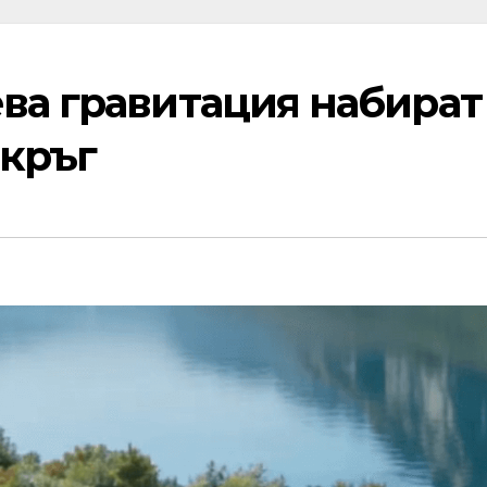
ева гравитация набират
 кръг