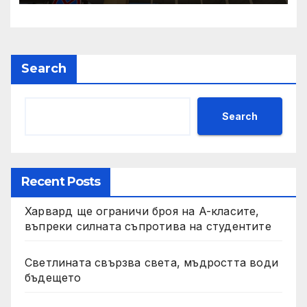
България“
Search
Search
Recent Posts
Харвард ще ограничи броя на A-класите,
въпреки силната съпротива на студентите
Светлината свързва света, мъдростта води
бъдещето