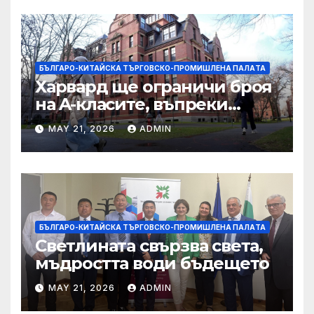
БЪЛГАРО-КИТАЙСКА ТЪРГОВСКО-ПРОМИШЛЕНА ПАЛAТА
Харвард ще ограничи броя
на A-класите, въпреки
силната съпротива на
MAY 21, 2026
ADMIN
студентите
БЪЛГАРО-КИТАЙСКА ТЪРГОВСКО-ПРОМИШЛЕНА ПАЛAТА
Светлината свързва света,
мъдростта води бъдещето
MAY 21, 2026
ADMIN