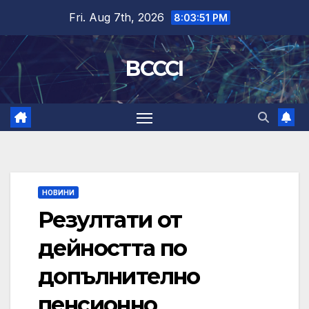
Skip
Fri. Aug 7th, 2026
8:03:52 PM
to
content
BCCCI
НОВИНИ
Резултати от
дейността по
допълнително
пенсионно