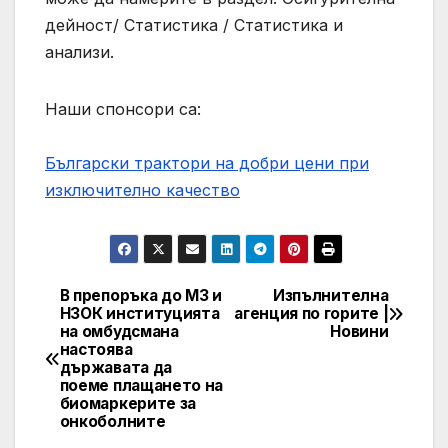
дейност/ Статистика / Статистика и
анализи.
Наши спонсори са:
Български трактори на добри цени при
изключително качество
В препоръка до МЗ и
Изпълнителна
Post
НЗОК институцията
агенция по горите |
на омбудсмана
Новини
navigation
настоява
държавата да
поеме плащането на
биомаркерите за
онкоболните