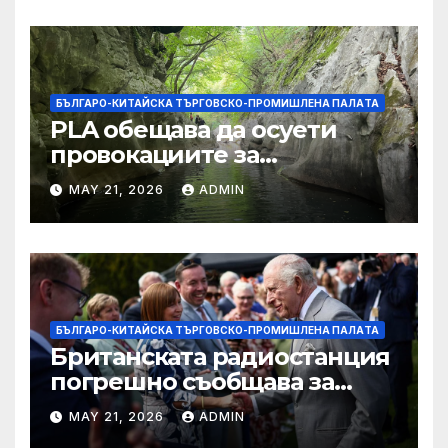
БЪЛГАРО-КИТАЙСКА ТЪРГОВСКО-ПРОМИШЛЕНА ПАЛAТА
PLA обещава да осуети
провокациите за
„независимост на Тайван“.
MAY 21, 2026
ADMIN
БЪЛГАРО-КИТАЙСКА ТЪРГОВСКО-ПРОМИШЛЕНА ПАЛAТА
Британската радиостанция
погрешно съобщава за
смъртта на крал Чарлз
MAY 21, 2026
ADMIN