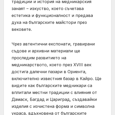
традиции и история на медникарския
занаят – изкуство, което съчетава
естетика и функционалност и предава
духа на българските майстори през
вековете.
Чрез автентични експонати, гравирани
съдове и архивни материали ще
проследим развитието на
медникарството, което през XVIII век
достига далечни пазари в Ориента,
включително известния базар в Кайро. Ще
видите как българските медникари са
вплитали местни традиции с влияния от
Дамаск, Багдад и Цариград, създавайки
изделия с изчистена форма и символна
украса, вдъхновена от българските