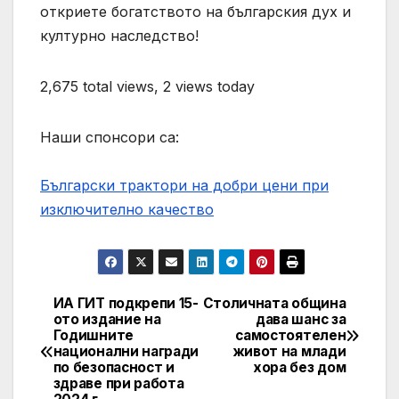
откриете богатството на българския дух и
културно наследство!
2,675 total views, 2 views today
Наши спонсори са:
Български трактори на добри цени при
изключително качество
ИА ГИТ подкрепи 15-
Столичната община
Post
ото издание на
дава шанс за
Годишните
самостоятелен
navigation
национални награди
живот на млади
по безопасност и
хора без дом
здраве при работа