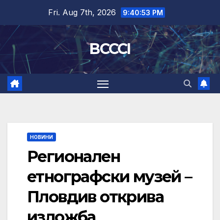
Skip
Fri. Aug 7th, 2026
9:40:54 PM
to
content
BCCCI
НОВИНИ
Регионален
етнографски музей –
Пловдив открива
изложба