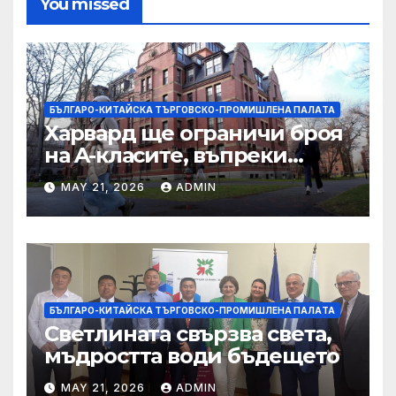
You missed
БЪЛГАРО-КИТАЙСКА ТЪРГОВСКО-ПРОМИШЛЕНА ПАЛAТА
Харвард ще ограничи броя
на A-класите, въпреки
силната съпротива на
MAY 21, 2026
ADMIN
студентите
БЪЛГАРО-КИТАЙСКА ТЪРГОВСКО-ПРОМИШЛЕНА ПАЛAТА
Светлината свързва света,
мъдростта води бъдещето
MAY 21, 2026
ADMIN