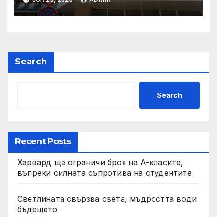
пенсионния модел в
България“
Search
Search
Recent Posts
Харвард ще ограничи броя на A-класите,
въпреки силната съпротива на студентите
Светлината свързва света, мъдростта води
бъдещето