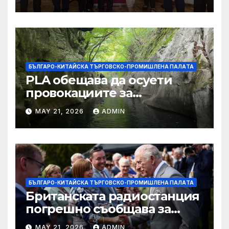
БЪЛГАРО-КИТАЙСКА ТЪРГОВСКО-ПРОМИШЛЕНА ПАЛAТА
PLA обещава да осуети
провокациите за
„независимост на Тайван“.
MAY 21, 2026
ADMIN
БЪЛГАРО-КИТАЙСКА ТЪРГОВСКО-ПРОМИШЛЕНА ПАЛAТА
Британската радиостанция
погрешно съобщава за
смъртта на крал Чарлз
MAY 21, 2026
ADMIN