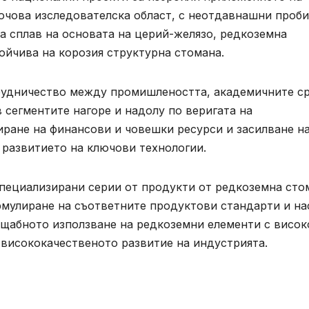
ючова изследователска област, с неотдавнашни проби
а сплав на основата на церий-желязо, редкоземна
тойчива на корозия структурна стомана.
трудничество между промишлеността, академичните с
 сегментите нагоре и надолу по веригата на
иране на финансови и човешки ресурси и засилване н
развитието на ключови технологии.
специализирани серии от продукти от редкоземна сто
рмулиране на съответните продуктови стандарти и на
ащабното използване на редкоземни елементи с висок
 висококачественото развитие на индустрията.