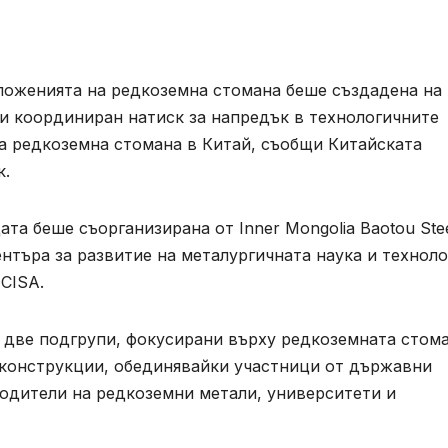
иложенията на редкоземна стомана беше създадена на
и координиран натиск за напредък в технологичните
 редкоземна стомана в Китай, съобщи Китайската
к.
та беше съорганизирана от Inner Mongolia Baotou Ste
нтъра за развитие на металургичната наука и техноло
CISA.
 две подгрупи, фокусирани върху редкоземната стом
 конструкции, обединявайки участници от държавни
водители на редкоземни метали, университети и