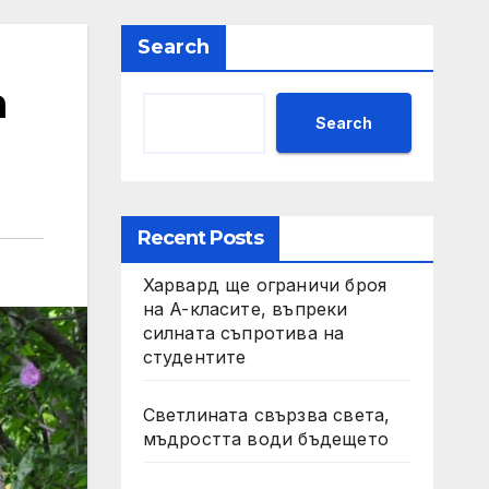
Search
а
Search
Recent Posts
Харвард ще ограничи броя
на A-класите, въпреки
силната съпротива на
студентите
Светлината свързва света,
мъдростта води бъдещето