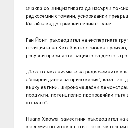
Очаква се инициативата да насърчи по-си
редкоземни стомани, ускорявайки превръщ
Китай в индустриални силни страни.
Ган Йонг, ръководител на експертната гру
позицията на Китай като основен произво
ресурси прави интеграцията на двете стра
„Докато механизмите на редкоземните еле
обширни данни за приложения“, каза Ган, 
върху евтини, широкомащабни демонстрац
продукти, потенциално проправяйки пътя 
стомана“.
Huang Xiaowei, заместник-ръководител на 
академия по инженерство, каза, че големи