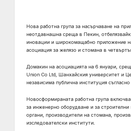
Нова работна група за насърчаване на пр
неотдавнашна среща в Пекин, отбелязвайк
иновации и широкомащабно приложение на
асоциация за желязо и стомана в четвъртъ
Домакин на асоциацията на 6 януари, среща
Union Co Ltd, Шанхайския университет и Це
независима публична институция съгласно 
Новосформираната работна група включва
за инженерно оборудване и за строителни
органи, производители на стомана, произ
изследователски институти.