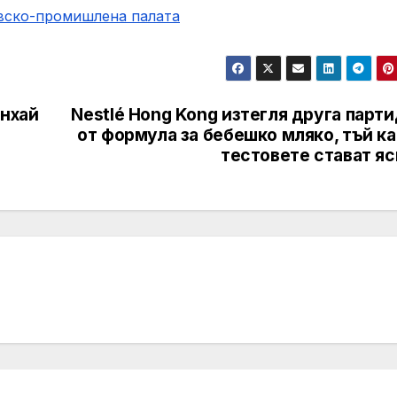
овско-промишлена палaта
анхай
Nestlé Hong Kong изтегля друга парт
от формула за бебешко мляко, тъй к
тестовете стават яс