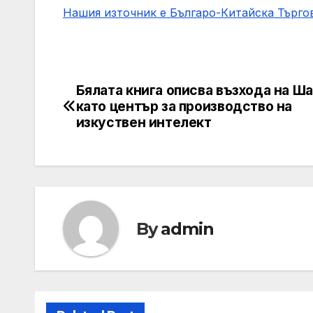
Нашия източник е Българо-Китайска Търг
Бялата книга описва възхода на Ш
Post
като център за производство на
navigation
изкуствен интелект
By
admin