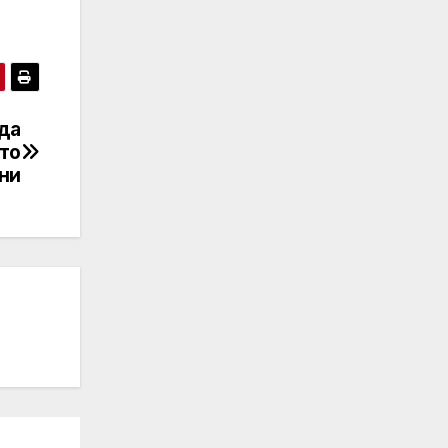
ида
ато
ни