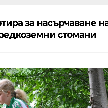
ртира за насърчаване н
редкоземни стомани