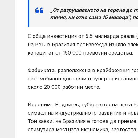
„От разрушаването на терена до п
линия, ни отне само 15 месеца“, п
С обща инвестиция от 5,5 милиарда реала 
на BYD в Бразилия произвежда изцяло елек
капацитет от 150 000 превозни средства.
Фабриката, разположена в крайбрежния гра
автомобилни доставки и супер пристанищн
около 20 000 работни места.
Йеронимо Родригес, губернатор на щата Б
символ на индустриалното развитие и нова
Той заяви, че Бразилия е готова да прием
стимулира местната икономика, заетостта