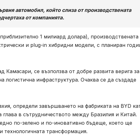
ървия автомобил, който слиза от производствената
одчертаха от компанията.
(приблизително 1 милиард долара), производствената 
трически и plug-in хибридни модели, с планиран год
д Камасари, се възползва от добре развита верига за
а логистична инфраструктура. Очаква се да създаде
ахия, определи завършването на фабриката на BYD ка
 глава в сътрудничеството между Бразилия и Китай.
е едно по-зелено и по-иновативно бъдеще, което ще
 и технологичната трансформация.