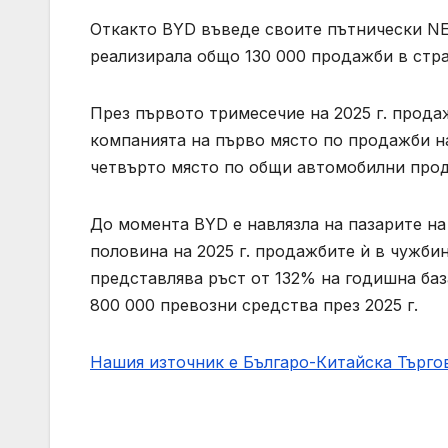
Откакто BYD въведе своите пътнически NEV
реализирала общо 130 000 продажби в стра
През първото тримесечие на 2025 г. прода
компанията на първо място по продажби на
четвърто място по общи автомобилни прода
До момента BYD е навлязла на пазарите на 
половина на 2025 г. продажбите ѝ в чужби
представлява ръст от 132% на годишна ба
800 000 превозни средства през 2025 г.
Нашия източник е Българо-Китайска Търг