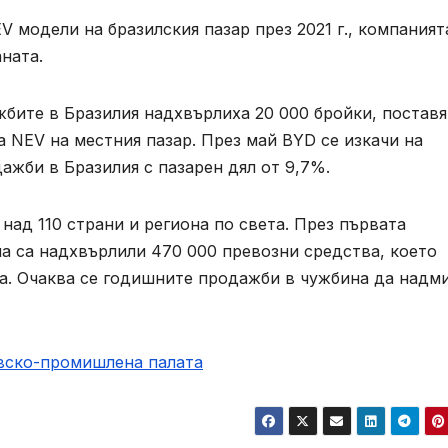
 модели на бразилския пазар през 2021 г., компаният
ната.
жбите в Бразилия надхвърлиха 20 000 бройки, постав
 NEV на местния пазар. През май BYD се изкачи на
жби в Бразилия с пазарен дял от 9,7%.
над 110 страни и региона по света. През първата
на са надхвърлили 470 000 превозни средства, което
за. Очаква се годишните продажби в чужбина да надм
овско-промишлена палaта