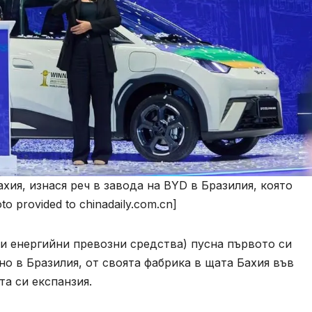
хия, изнася реч в завода на BYD в Бразилия, която
o provided to chinadaily.com.cn]
и енергийни превозни средства) пусна първото си
о в Бразилия, от своята фабрика в щата Бахия във
та си експанзия.