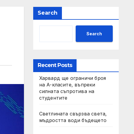
Search
Search
Recent Posts
Харвард ще ограничи броя
на A-класите, въпреки
силната съпротива на
студентите
Светлината свързва света,
мъдростта води бъдещето