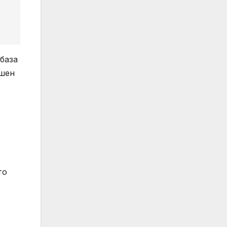
база
ишен
то