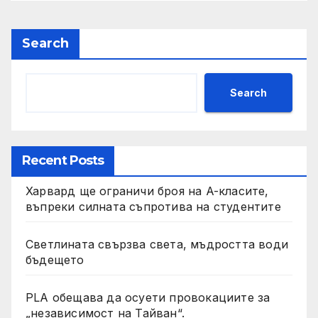
Search
Search
Recent Posts
Харвард ще ограничи броя на A-класите,
въпреки силната съпротива на студентите
Светлината свързва света, мъдростта води
бъдещето
PLA обещава да осуети провокациите за
„независимост на Тайван“.