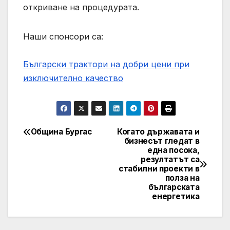
откриване на процедурата.
Наши спонсори са:
Български трактори на добри цени при
изключително качество
Община Бургас
Когато държавата и
Post
бизнесът гледат в
една посока,
navigation
резултатът са
стабилни проекти в
полза на
българската
енергетика