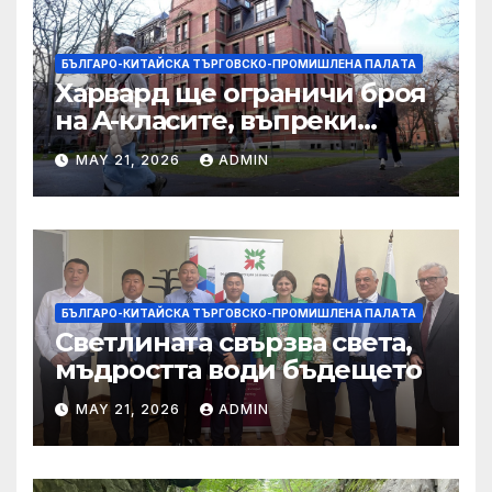
БЪЛГАРО-КИТАЙСКА ТЪРГОВСКО-ПРОМИШЛЕНА ПАЛAТА
Харвард ще ограничи броя
на A-класите, въпреки
силната съпротива на
MAY 21, 2026
ADMIN
студентите
БЪЛГАРО-КИТАЙСКА ТЪРГОВСКО-ПРОМИШЛЕНА ПАЛAТА
Светлината свързва света,
мъдростта води бъдещето
MAY 21, 2026
ADMIN