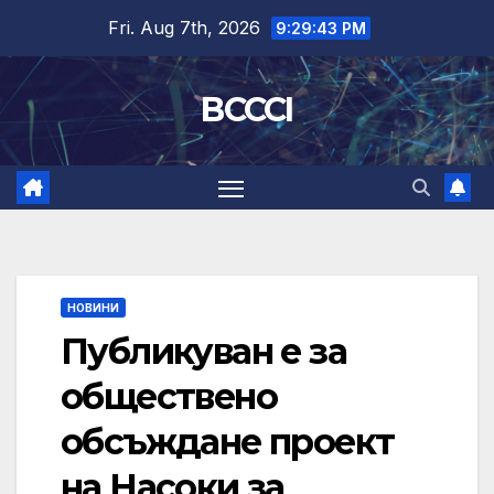
Skip
Fri. Aug 7th, 2026
9:29:44 PM
to
content
BCCCI
НОВИНИ
Публикуван е за
обществено
обсъждане проект
на Насоки за