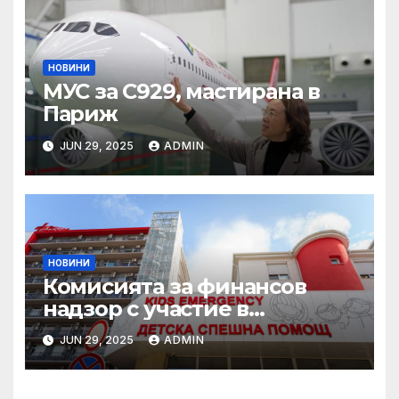
НОВИНИ
МУС за C929, мастирана в
Париж
JUN 29, 2025
ADMIN
НОВИНИ
Комисията за финансов
надзор с участие в
конференцията „Промени в
JUN 29, 2025
ADMIN
пенсионния модел в
България“