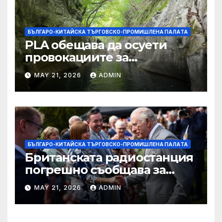
БЪЛГАРО-КИТАЙСКА ТЪРГОВСКО-ПРОМИШЛЕНА ПАЛAТА
PLA обещава да осуети
провокациите за
„независимост на Тайван“.
MAY 21, 2026
ADMIN
БЪЛГАРО-КИТАЙСКА ТЪРГОВСКО-ПРОМИШЛЕНА ПАЛAТА
Британската радиостанция
погрешно съобщава за
смъртта на крал Чарлз
MAY 21, 2026
ADMIN