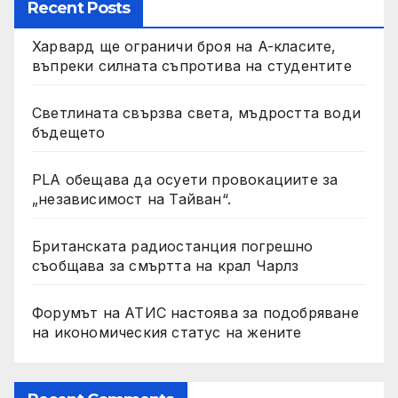
Recent Posts
Харвард ще ограничи броя на A-класите,
въпреки силната съпротива на студентите
Светлината свързва света, мъдростта води
бъдещето
PLA обещава да осуети провокациите за
„независимост на Тайван“.
Британската радиостанция погрешно
съобщава за смъртта на крал Чарлз
Форумът на АТИС настоява за подобряване
на икономическия статус на жените