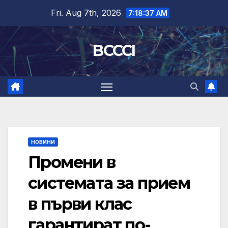
Skip
Fri. Aug 7th, 2026
7:18:38 AM
to
content
BCCCI
НОВИНИ
Промени в
системата за прием
в първи клас
гарантират по-