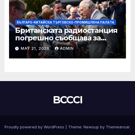
БЪЛГАРО-КИТАЙСКА ТЪРГОВСКО-ПРОМИШЛЕНА ПАЛAТА
Британската радиостанция
погрешно съобщава за
смъртта на крал Чарлз
MAY 21, 2026
ADMIN
BCCCI
Proudly powered by WordPress
|
Theme:
Newsup
by
Themeansar
.