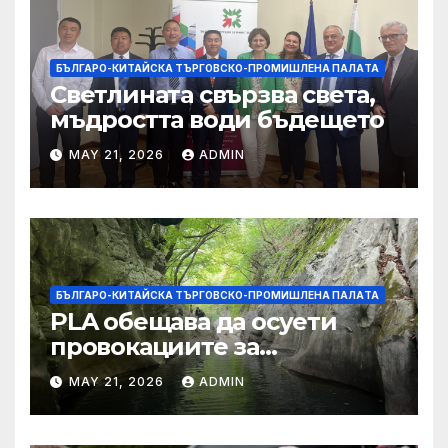
БЪЛГАРО-КИТАЙСКА ТЪРГОВСКО-ПРОМИШЛЕНА ПАЛAТА
Светлината свързва света,
мъдростта води бъдещето
MAY 21, 2026
ADMIN
БЪЛГАРО-КИТАЙСКА ТЪРГОВСКО-ПРОМИШЛЕНА ПАЛAТА
PLA обещава да осуети
провокациите за
„независимост на Тайван“.
MAY 21, 2026
ADMIN