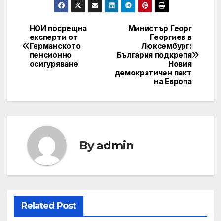
НОИ посрещна
Министър Георг
Post
експерти от
Георгиев в
Германското
Люксембург:
navigation
пенсионно
България подкрепя
осигуряване
Новия
демократичен пакт
на Европа
By
admin
Related Post