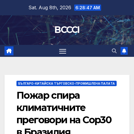
Skip
Sat. Aug 8th, 2026
6:28:47 AM
to
content
BCCCI
БЪЛГАРО-КИТАЙСКА ТЪРГОВСКО-ПРОМИШЛЕНА ПАЛAТА
Пожар спира
климатичните
преговори на Cop30
в Бразилия