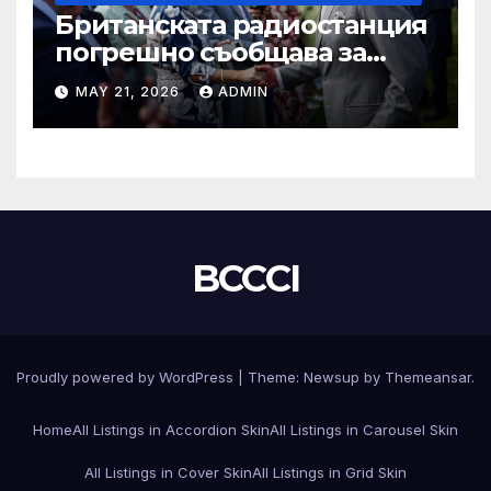
Британската радиостанция
погрешно съобщава за
смъртта на крал Чарлз
MAY 21, 2026
ADMIN
BCCCI
Proudly powered by WordPress
|
Theme:
Newsup
by
Themeansar
.
Home
All Listings in Accordion Skin
All Listings in Carousel Skin
All Listings in Cover Skin
All Listings in Grid Skin