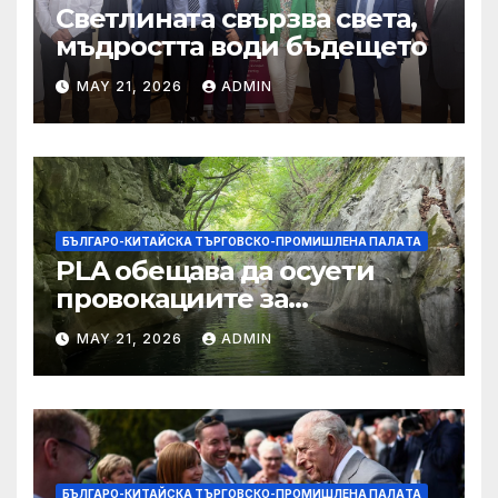
Светлината свързва света,
мъдростта води бъдещето
MAY 21, 2026
ADMIN
БЪЛГАРО-КИТАЙСКА ТЪРГОВСКО-ПРОМИШЛЕНА ПАЛAТА
PLA обещава да осуети
провокациите за
„независимост на Тайван“.
MAY 21, 2026
ADMIN
БЪЛГАРО-КИТАЙСКА ТЪРГОВСКО-ПРОМИШЛЕНА ПАЛAТА