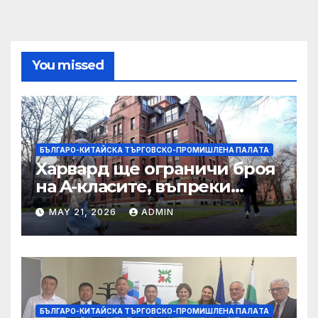
You missed
БЪЛГАРО-КИТАЙСКА ТЪРГОВСКО-ПРОМИШЛЕНА ПАЛAТА
Харвард ще ограничи броя
на A-класите, въпреки
силната съпротива на
MAY 21, 2026
ADMIN
студентите
БЪЛГАРО-КИТАЙСКА ТЪРГОВСКО-ПРОМИШЛЕНА ПАЛAТА