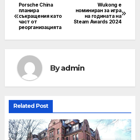
Porsche China
Wukong е
Post
планира
номиниран за игра
съкращения като
на годината на
navigation
част от
Steam Awards 2024
реорганизацията
By
admin
Related Post