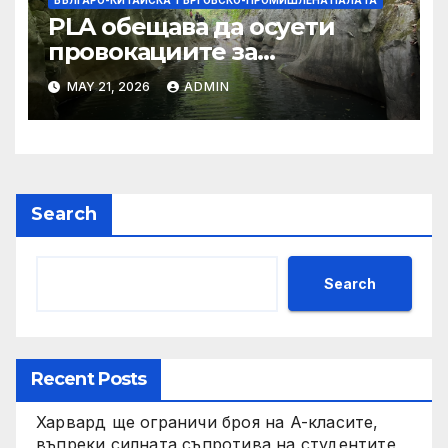
PLA обещава да осуети
провокациите за
„независимост на Тайван“.
MAY 21, 2026
ADMIN
Search
Search
Recent Posts
Харвард ще ограничи броя на A-класите,
въпреки силната съпротива на студентите