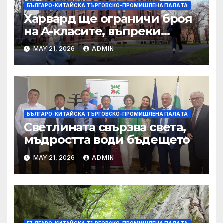
БЪЛГАРО-КИТАЙСКА ТЪРГОВСКО-ПРОМИШЛЕНА ПАЛAТА
Харвард ще ограничи броя
на A-класите, въпреки
силната съпротива на
MAY 21, 2026
ADMIN
студентите
БЪЛГАРО-КИТАЙСКА ТЪРГОВСКО-ПРОМИШЛЕНА ПАЛAТА
Светлината свързва света,
мъдростта води бъдещето
MAY 21, 2026
ADMIN
БЪЛГАРО-КИТАЙСКА ТЪРГОВСКО-ПРОМИШЛЕНА ПАЛAТА