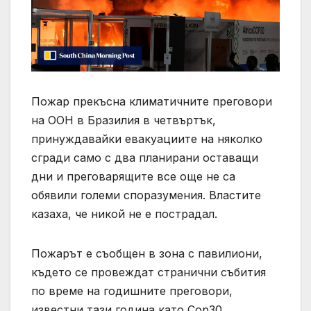
Пожар прекъсна климатичните преговори
на ООН в Бразилия в четвъртък,
принуждавайки евакуациите на няколко
сгради само с два планирани оставащи
дни и преговарящите все още не са
обявили големи споразумения. Властите
казаха, че никой не е пострадал.
Пожарът е съобщен в зона с павилиони,
където се провеждат странични събития
по време на годишните преговори,
известни тази година като Cop30.