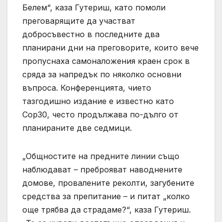
Белем“, каза Гутериш, като помоли
преговарящите да участват
добросъвестно в последните два
планирани дни на преговорите, които вече
пропуснаха самоналожения краен срок в
сряда за напредък по няколко основни
въпроса. Конференцията, чието
тазгодишно издание е известно като
Cop30, често продължава по-дълго от
планираните две седмици.
„Общностите на предните линии също
наблюдават – преброяват наводнените
домове, провалените реколти, загубените
средства за препитание – и питат „колко
още трябва да страдаме?“, каза Гутериш.