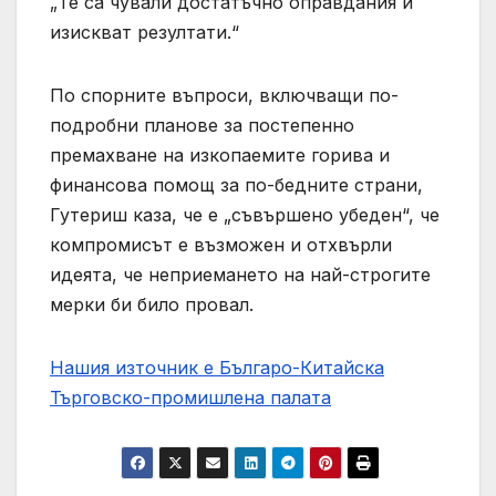
„Те са чували достатъчно оправдания и
изискват резултати.“
По спорните въпроси, включващи по-
подробни планове за постепенно
премахване на изкопаемите горива и
финансова помощ за по-бедните страни,
Гутериш каза, че е „съвършено убеден“, че
компромисът е възможен и отхвърли
идеята, че неприемането на най-строгите
мерки би било провал.
Нашия източник е Българо-Китайска
Търговско-промишлена палaта