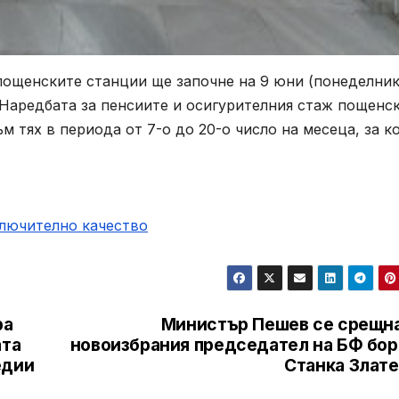
 пощенските станции ще започне на 9 юни (понеделник
 Наредбата за пенсиите и осигурителния стаж пощенс
 тях в периода от 7-о до 20-о число на месеца, за к
ключително качество
ра
Министър Пешев се срещна
ата
новоизбрания председател на БФ бор
едии
Станка Злате