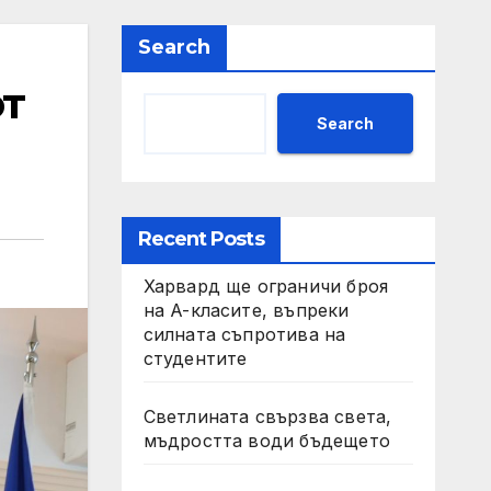
Search
от
Search
Recent Posts
Харвард ще ограничи броя
на A-класите, въпреки
силната съпротива на
студентите
Светлината свързва света,
мъдростта води бъдещето