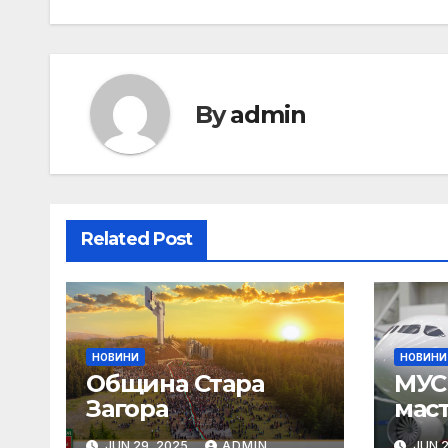
By
admin
Related Post
НОВИНИ
НОВИНИ
Община Стара
МУС 
Загора
мас
Пар
JUN 29, 2025
ADMIN
JUN 2