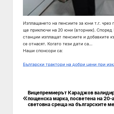
Изплащането на пенсиите за юни т.г. чрез
ще приключи на 20 юни (вторник). Според
станции изплащат пенсиите и добавките към
се отнасят. Когато тези дати са…
Наши спонсори са:
Български трактори на добри цени при из
Вицепремиерът Караджов валиди
Post
пощенска марка, посветена на 20-
navigation
световна среща на българските м