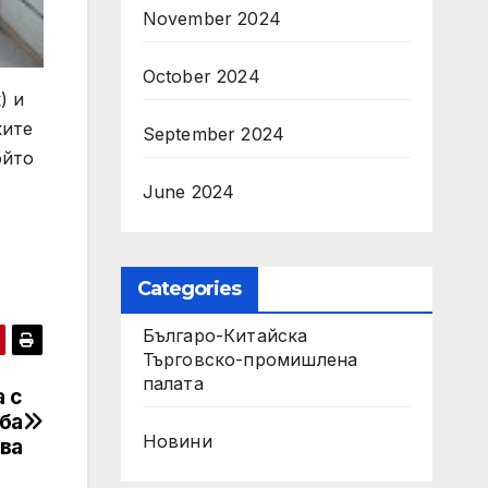
November 2024
October 2024
) и
ките
September 2024
ойто
June 2024
Categories
Българо-Китайска
Търговско-промишлена
палaта
 с
ба
Новини
ва