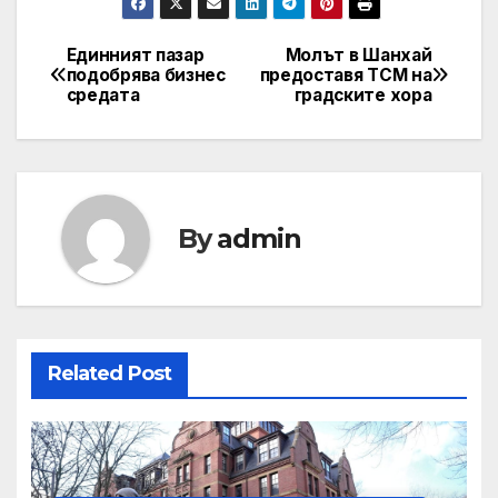
Единният пазар
Молът в Шанхай
Post
подобрява бизнес
предоставя TCM на
средата
градските хора
navigation
By
admin
Related Post