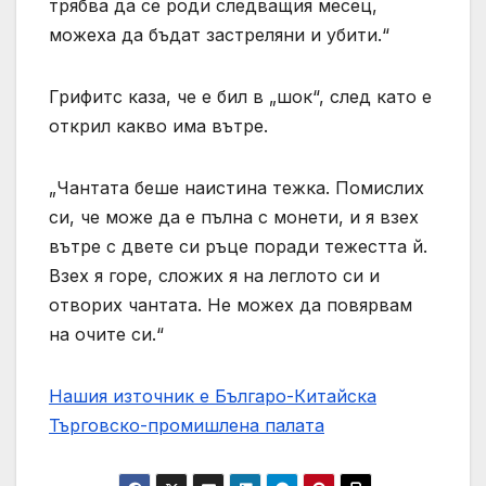
трябва да се роди следващия месец,
можеха да бъдат застреляни и убити.“
Грифитс каза, че е бил в „шок“, след като е
открил какво има вътре.
„Чантата беше наистина тежка. Помислих
си, че може да е пълна с монети, и я взех
вътре с двете си ръце поради тежестта й.
Взех я горе, сложих я на леглото си и
отворих чантата. Не можех да повярвам
на очите си.“
Нашия източник е Българо-Китайска
Търговско-промишлена палaта