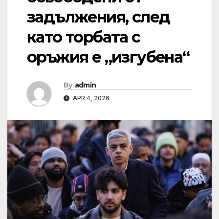
задължения, след
като торбата с
оръжия е „изгубена“
By
admin
APR 4, 2026