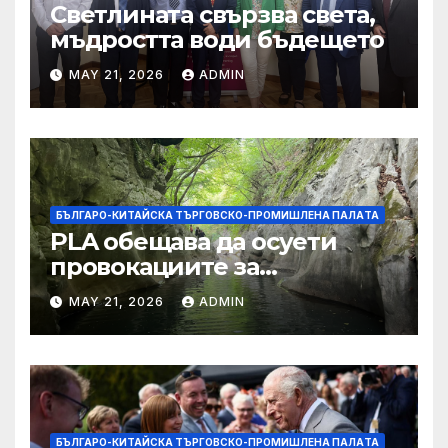
Светлината свързва света,
мъдростта води бъдещето
MAY 21, 2026
ADMIN
БЪЛГАРО-КИТАЙСКА ТЪРГОВСКО-ПРОМИШЛЕНА ПАЛAТА
PLA обещава да осуети
провокациите за
„независимост на Тайван“.
MAY 21, 2026
ADMIN
БЪЛГАРО-КИТАЙСКА ТЪРГОВСКО-ПРОМИШЛЕНА ПАЛAТА