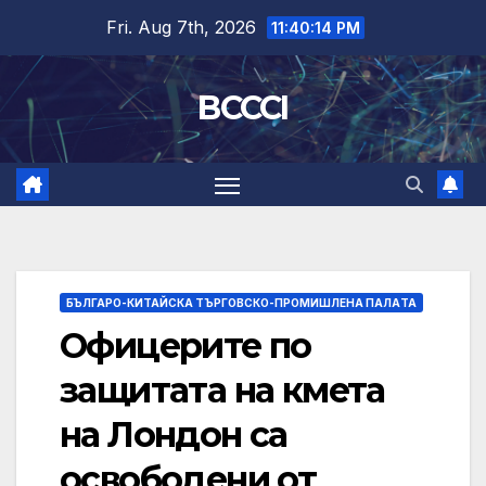
Skip
Fri. Aug 7th, 2026
11:40:14 PM
to
content
BCCCI
БЪЛГАРО-КИТАЙСКА ТЪРГОВСКО-ПРОМИШЛЕНА ПАЛAТА
Офицерите по
защитата на кмета
на Лондон са
освободени от