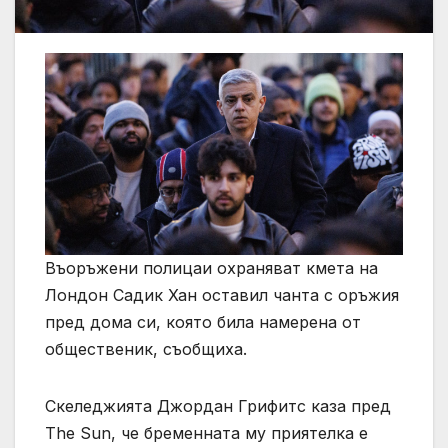
Въоръжени полицаи охраняват кмета на
Лондон Садик Хан оставил чанта с оръжия
пред дома си, която била намерена от
общественик, съобщиха.
Скеледжията Джордан Грифитс каза пред
The ​​Sun, че бременната му приятелка е