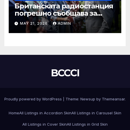
Британската радиостанция
погрешно съобщава за
смъртта на крал Чарлз
MAY 21, 2026
ADMIN
BCCCI
Proudly powered by WordPress
|
Theme:
Newsup
by
Themeansar
.
Home
All Listings in Accordion Skin
All Listings in Carousel Skin
All Listings in Cover Skin
All Listings in Grid Skin