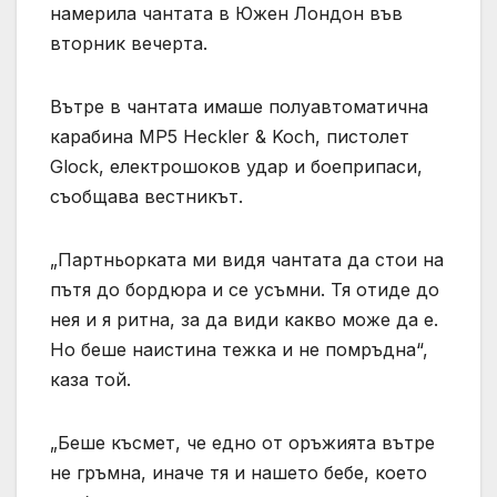
намерила чантата в Южен Лондон във
вторник вечерта.
Вътре в чантата имаше полуавтоматична
карабина MP5 Heckler & Koch, пистолет
Glock, електрошоков удар и боеприпаси,
съобщава вестникът.
„Партньорката ми видя чантата да стои на
пътя до бордюра и се усъмни. Тя отиде до
нея и я ритна, за да види какво може да е.
Но беше наистина тежка и не помръдна“,
каза той.
„Беше късмет, че едно от оръжията вътре
не гръмна, иначе тя и нашето бебе, което