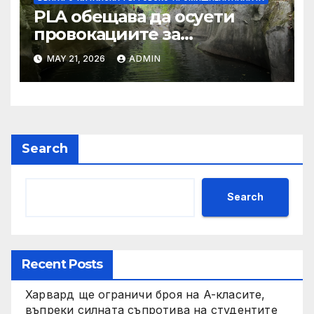
PLA обещава да осуети
провокациите за
„независимост на Тайван“.
MAY 21, 2026
ADMIN
Search
Search
Recent Posts
Харвард ще ограничи броя на A-класите,
въпреки силната съпротива на студентите