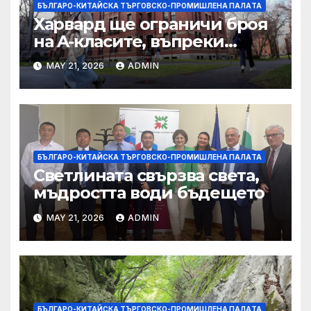
БЪЛГАРО-КИТАЙСКА ТЪРГОВСКО-ПРОМИШЛЕНА ПАЛAТА
Харвард ще ограничи броя
на A-класите, въпреки
силната съпротива на
MAY 21, 2026
ADMIN
студентите
БЪЛГАРО-КИТАЙСКА ТЪРГОВСКО-ПРОМИШЛЕНА ПАЛAТА
Светлината свързва света,
мъдростта води бъдещето
MAY 21, 2026
ADMIN
БЪЛГАРО-КИТАЙСКА ТЪРГОВСКО-ПРОМИШЛЕНА ПАЛAТА