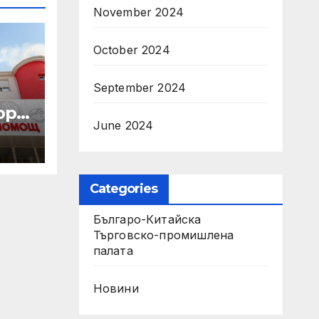
November 2024
October 2024
September 2024
р с
June 2024
а
Categories
рия“
Българо-Китайска
Търговско-промишлена
палaта
Новини