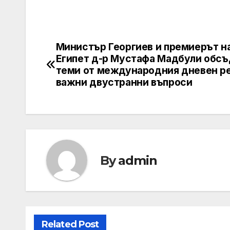
Министър Георгиев и премиерът н
Post
Египет д-р Мустафа Мадбули обсъ
navigation
теми от международния дневен р
важни двустранни въпроси
By
admin
Related Post