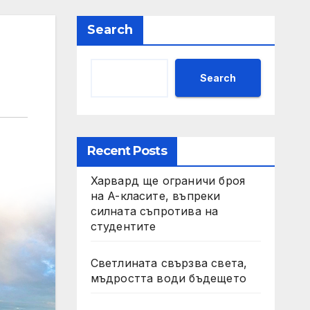
Search
Search
Recent Posts
Харвард ще ограничи броя
на A-класите, въпреки
силната съпротива на
студентите
Светлината свързва света,
мъдростта води бъдещето