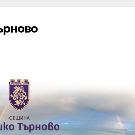
ърново