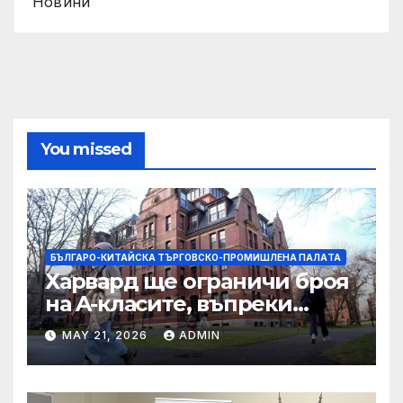
Новини
You missed
БЪЛГАРО-КИТАЙСКА ТЪРГОВСКО-ПРОМИШЛЕНА ПАЛAТА
Харвард ще ограничи броя
на A-класите, въпреки
силната съпротива на
MAY 21, 2026
ADMIN
студентите