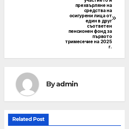
участието и
navigation
прехвърляне на
средства на
осигурени лица от
един в друг
съответен
пенсионен фонд за
първото
тримесечие на 2025
г.
By
admin
Related Post