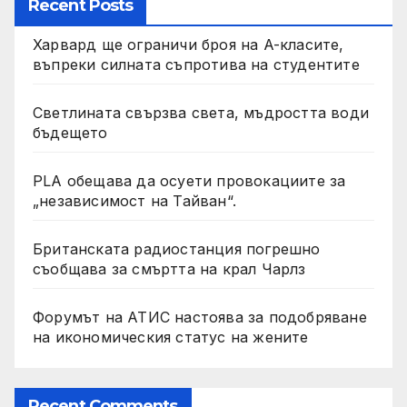
Recent Posts
Харвард ще ограничи броя на A-класите,
въпреки силната съпротива на студентите
Светлината свързва света, мъдростта води
бъдещето
PLA обещава да осуети провокациите за
„независимост на Тайван“.
Британската радиостанция погрешно
съобщава за смъртта на крал Чарлз
Форумът на АТИС настоява за подобряване
на икономическия статус на жените
Recent Comments