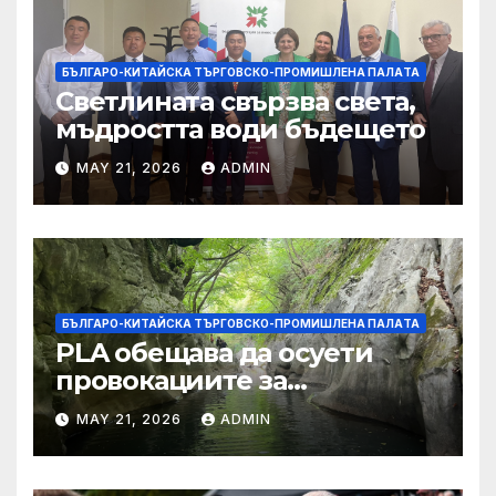
БЪЛГАРО-КИТАЙСКА ТЪРГОВСКО-ПРОМИШЛЕНА ПАЛAТА
Светлината свързва света,
мъдростта води бъдещето
MAY 21, 2026
ADMIN
БЪЛГАРО-КИТАЙСКА ТЪРГОВСКО-ПРОМИШЛЕНА ПАЛAТА
PLA обещава да осуети
провокациите за
„независимост на Тайван“.
MAY 21, 2026
ADMIN