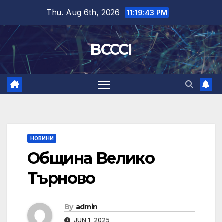
Skip
Thu. Aug 6th, 2026
11:19:44 PM
to
content
BCCCI
НОВИНИ
Община Велико
Търново
By
admin
JUN 1, 2025