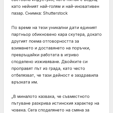
като нейният най-голям и най-иновативен
пазар. Снимка: Shutterstock
По време на тези уникални дати единият
партньор обикновено кара скутера, докато
другият поема отговорността за
взимането и доставянето на поръчки,
превръщайки работата в игриво
споделено изживяване. Двойките си
проправят път из града, като често
отбелязват, че тази дейност е заздравила
връзката им.
„В миналото казваха, че съвместното
пътуване разкрива истинския характер на
човека. Сега споделянето на смяна за