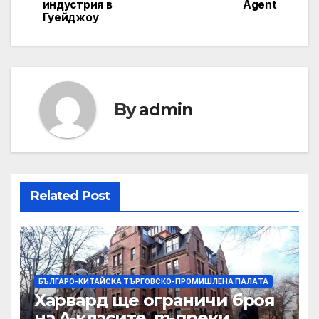
индустрия в
Agent
Гуейджоу
By
admin
Related Post
БЪЛГАРО-КИТАЙСКА ТЪРГОВСКО-ПРОМИШЛЕНА ПАЛAТА
Харвард ще ограничи броя
на A-класите, въпреки