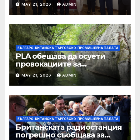
MAY 21, 2026
ADMIN
БЪЛГАРО-КИТАЙСКА ТЪРГОВСКО-ПРОМИШЛЕНА ПАЛAТА
PLA обещава да осуети
провокациите за
„независимост на Тайван“.
MAY 21, 2026
ADMIN
БЪЛГАРО-КИТАЙСКА ТЪРГОВСКО-ПРОМИШЛЕНА ПАЛAТА
Британската радиостанция
погрешно съобщава за