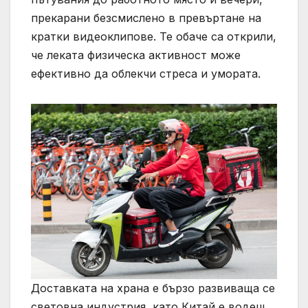
прекарани безсмислено в превъртане на
кратки видеоклипове. Те обаче са открили,
че леката физическа активност може
ефективно да облекчи стреса и умората.
Доставката на храна е бързо развиваща се
световна индустрия, като Китай е водещ