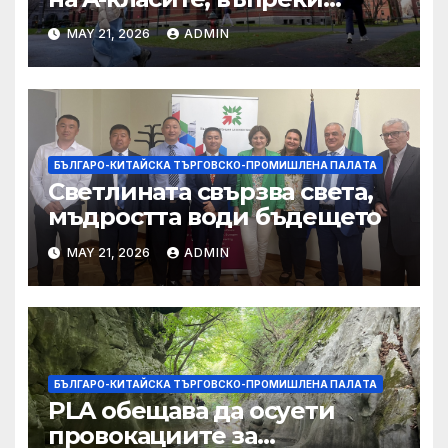
силната съпротива на
MAY 21, 2026
ADMIN
студентите
БЪЛГАРО-КИТАЙСКА ТЪРГОВСКО-ПРОМИШЛЕНА ПАЛAТА
Светлината свързва света,
мъдростта води бъдещето
MAY 21, 2026
ADMIN
БЪЛГАРО-КИТАЙСКА ТЪРГОВСКО-ПРОМИШЛЕНА ПАЛAТА
PLA обещава да осуети
провокациите за