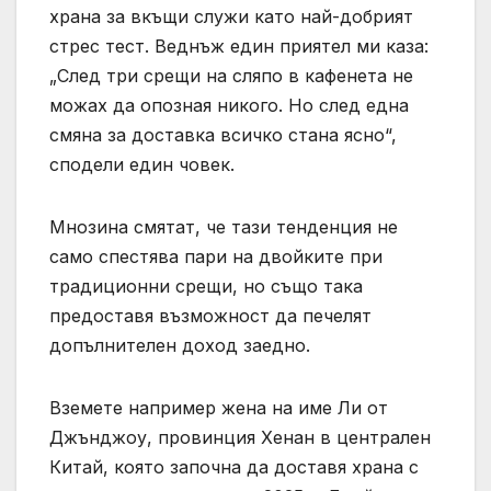
храна за вкъщи служи като най-добрият
стрес тест. Веднъж един приятел ми каза:
„След три срещи на сляпо в кафенета не
можах да опозная никого. Но след една
смяна за доставка всичко стана ясно“,
сподели един човек.
Мнозина смятат, че тази тенденция не
само спестява пари на двойките при
традиционни срещи, но също така
предоставя възможност да печелят
допълнителен доход заедно.
Вземете например жена на име Ли от
Джънджоу, провинция Хенан в централен
Китай, която започна да доставя храна с