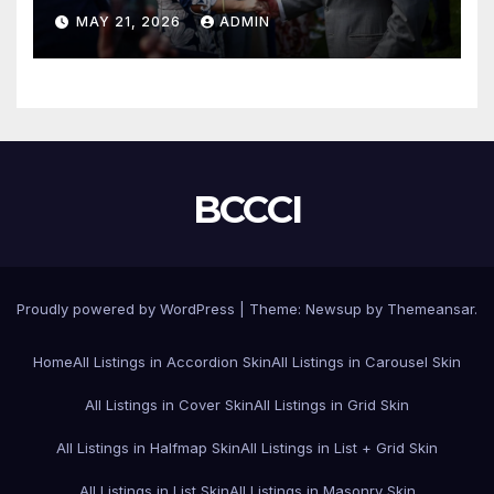
смъртта на крал Чарлз
MAY 21, 2026
ADMIN
BCCCI
Proudly powered by WordPress
|
Theme:
Newsup
by
Themeansar
.
Home
All Listings in Accordion Skin
All Listings in Carousel Skin
All Listings in Cover Skin
All Listings in Grid Skin
All Listings in Halfmap Skin
All Listings in List + Grid Skin
All Listings in List Skin
All Listings in Masonry Skin