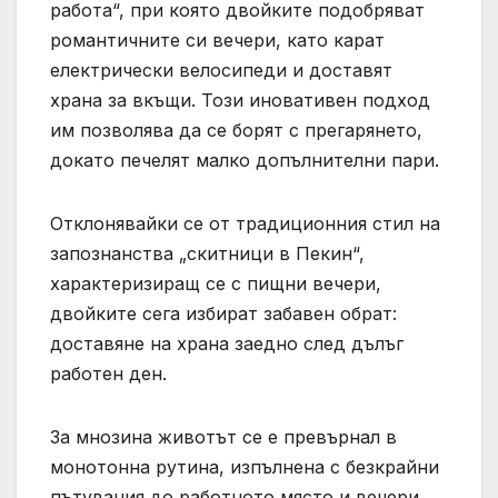
работа“, при която двойките подобряват
романтичните си вечери, като карат
електрически велосипеди и доставят
храна за вкъщи. Този иновативен подход
им позволява да се борят с прегарянето,
докато печелят малко допълнителни пари.
Отклонявайки се от традиционния стил на
запознанства „скитници в Пекин“,
характеризиращ се с пищни вечери,
двойките сега избират забавен обрат:
доставяне на храна заедно след дълъг
работен ден.
За мнозина животът се е превърнал в
монотонна рутина, изпълнена с безкрайни
пътувания до работното място и вечери,