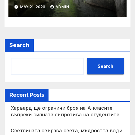
„независимост на Тайван“.
MAY 21, 2026
ADMIN
Search
Search
Recent Posts
Харвард ще ограничи броя на A-класите,
въпреки силната съпротива на студентите
Светлината свързва света, мъдростта води