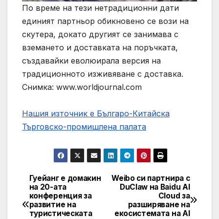
По време на тези нетрадиционни дати
единият партньор обикновено се вози на
скутера, докато другият се занимава с
вземането и доставката на поръчката,
създавайки еволюирала версия на
традиционното изживяване с доставка.
Снимка: www.worldjournal.com
Нашия източник е Българо-Китайска
Търговско-промишлена палaта
Гуейанг е домакин
Weibo си партнира с
Post
на 20-ата
DuClaw на Baidu AI
конференция за
Cloud за
navigation
развитие на
разширяване на
туристическата
екосистемата на AI