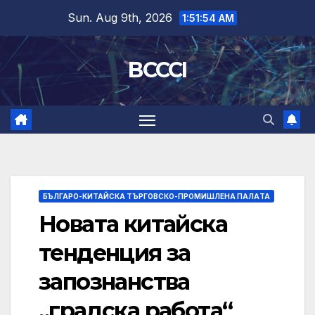
Skip
Sun. Aug 9th, 2026
1:51:55 AM
to
content
BCCCI
БЪЛГАРО-КИТАЙСКА ТЪРГОВСКО-ПРОМИШЛЕНА ПАЛAТА
Новата китайска
тенденция за
запознанства
„градска работа“