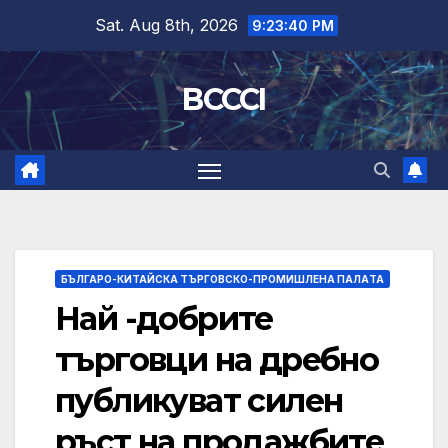
Skip
Sat. Aug 8th, 2026
9:23:41 PM
to
content
BCCCI
БЪЛГАРО-КИТАЙСКА ТЪРГОВСКО-ПРОМИШЛЕНА ПАЛAТА
Най -добрите
търговци на дребно
публикуват силен
ръст на продажбите