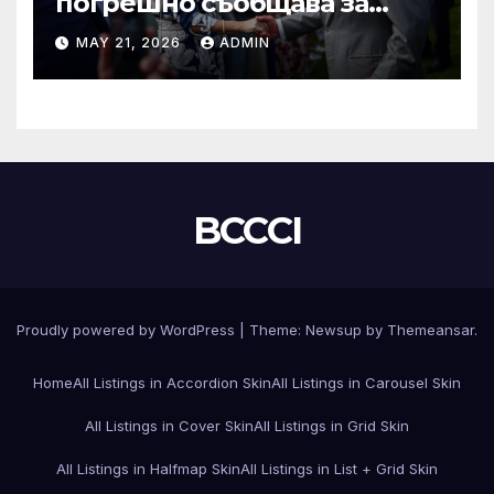
погрешно съобщава за
смъртта на крал Чарлз
MAY 21, 2026
ADMIN
BCCCI
Proudly powered by WordPress
|
Theme:
Newsup
by
Themeansar
.
Home
All Listings in Accordion Skin
All Listings in Carousel Skin
All Listings in Cover Skin
All Listings in Grid Skin
All Listings in Halfmap Skin
All Listings in List + Grid Skin