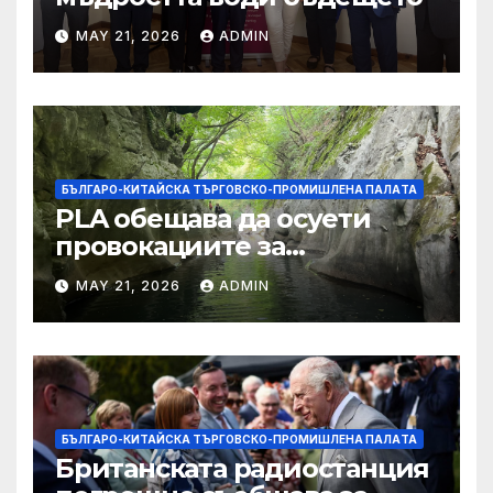
MAY 21, 2026
ADMIN
БЪЛГАРО-КИТАЙСКА ТЪРГОВСКО-ПРОМИШЛЕНА ПАЛAТА
PLA обещава да осуети
провокациите за
„независимост на Тайван“.
MAY 21, 2026
ADMIN
БЪЛГАРО-КИТАЙСКА ТЪРГОВСКО-ПРОМИШЛЕНА ПАЛAТА
Британската радиостанция