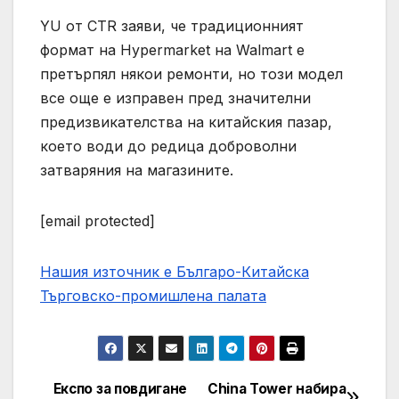
YU от CTR заяви, че традиционният
формат на Hypermarket на Walmart е
претърпял някои ремонти, но този модел
все още е изправен пред значителни
предизвикателства на китайския пазар,
което води до редица доброволни
затваряния на магазините.
[email protected]
Нашия източник е Българо-Китайска
Търговско-промишлена палaта
Експо за повдигане
China Tower набира
Post