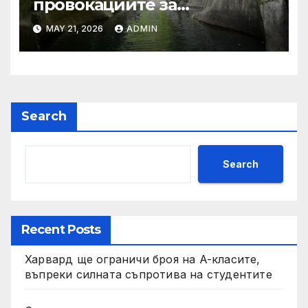
провокациите за
„независимост на Тайван“.
MAY 21, 2026
ADMIN
Search
Search
Recent Posts
Харвард ще ограничи броя на A-класите,
въпреки силната съпротива на студентите