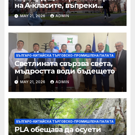
на A-класите, въпреки
силната съпротива на
MAY 21, 2026
ADMIN
студентите
БЪЛГАРО-КИТАЙСКА ТЪРГОВСКО-ПРОМИШЛЕНА ПАЛAТА
Светлината свързва света,
мъдростта води бъдещето
MAY 21, 2026
ADMIN
БЪЛГАРО-КИТАЙСКА ТЪРГОВСКО-ПРОМИШЛЕНА ПАЛAТА
PLA обещава да осуети