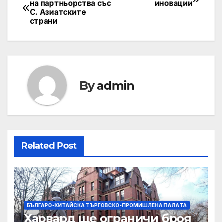
на партньорства със
иновации
С. Азиатските
navigation
страни
By
admin
Related Post
БЪЛГАРО-КИТАЙСКА ТЪРГОВСКО-ПРОМИШЛЕНА ПАЛAТА
Харвард ще ограничи броя