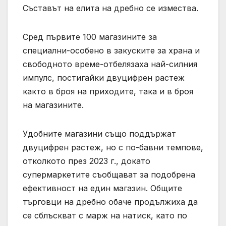
Съставът на елита на дребно се измества.
Сред първите 100 магазините за
специални-особено в закуските за храна и
свободното време-отбелязаха най-силния
импулс, постигайки двуцифрен растеж
както в броя на приходите, така и в броя
на магазините.
Удобните магазини също поддържат
двуцифрен растеж, но с по-бавни темпове,
отколкото през 2023 г., докато
супермаркетите съобщават за подобрена
ефективност на един магазин. Общите
търговци на дребно обаче продължиха да
се сблъскват с марж на натиск, като по