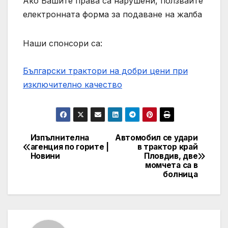
Ако Вашите права са нарушени, ползвайте
електронната форма за подаване на жалба
Наши спонсори са:
Български трактори на добри цени при
изключително качество
Изпълнителна
Автомобил се удари
Post
агенция по горите |
в трактор край
Новини
Пловдив, две
navigation
момчета са в
болница