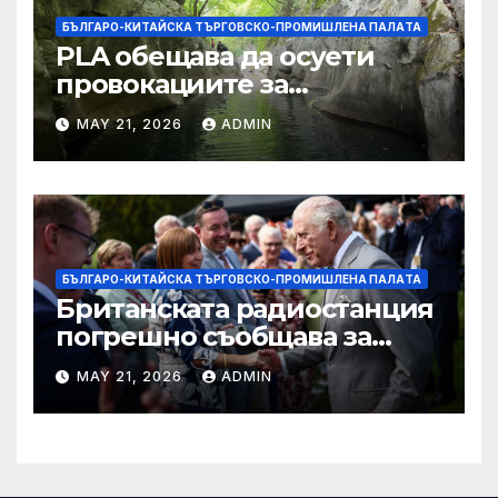
БЪЛГАРО-КИТАЙСКА ТЪРГОВСКО-ПРОМИШЛЕНА ПАЛAТА
PLA обещава да осуети
провокациите за
„независимост на Тайван“.
MAY 21, 2026
ADMIN
БЪЛГАРО-КИТАЙСКА ТЪРГОВСКО-ПРОМИШЛЕНА ПАЛAТА
Британската радиостанция
погрешно съобщава за
смъртта на крал Чарлз
MAY 21, 2026
ADMIN