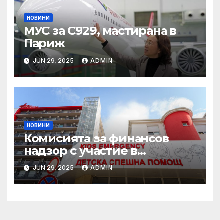
НОВИНИ
МУС за C929, мастирана в
Париж
JUN 29, 2025
ADMIN
НОВИНИ
Комисията за финансов
надзор с участие в
конференцията „Промени в
JUN 29, 2025
ADMIN
пенсионния модел в
България“