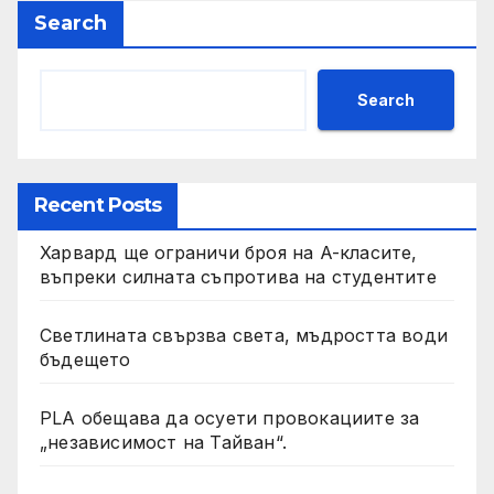
Search
Search
Recent Posts
Харвард ще ограничи броя на A-класите,
въпреки силната съпротива на студентите
Светлината свързва света, мъдростта води
бъдещето
PLA обещава да осуети провокациите за
„независимост на Тайван“.