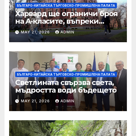
БЪЛГАРО-КИТАЙСКА ТЪРГОВСКО-ПРОМИШЛЕНА ПАЛAТА
Харвард ще ограничи броя
на A-класите, въпреки
силната съпротива на
MAY 21, 2026
ADMIN
студентите
БЪЛГАРО-КИТАЙСКА ТЪРГОВСКО-ПРОМИШЛЕНА ПАЛAТА
Светлината свързва света,
мъдростта води бъдещето
MAY 21, 2026
ADMIN