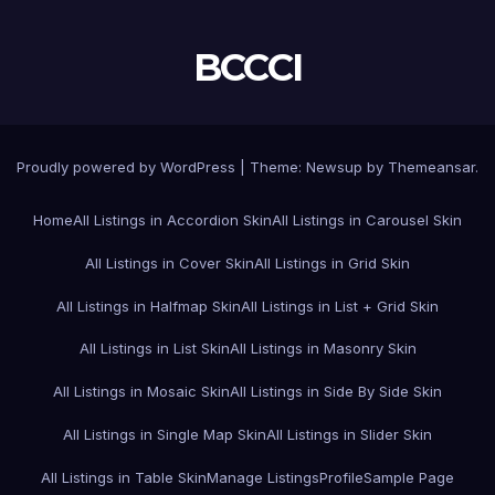
BCCCI
Proudly powered by WordPress
|
Theme:
Newsup
by
Themeansar
.
Home
All Listings in Accordion Skin
All Listings in Carousel Skin
All Listings in Cover Skin
All Listings in Grid Skin
All Listings in Halfmap Skin
All Listings in List + Grid Skin
All Listings in List Skin
All Listings in Masonry Skin
All Listings in Mosaic Skin
All Listings in Side By Side Skin
All Listings in Single Map Skin
All Listings in Slider Skin
All Listings in Table Skin
Manage Listings
Profile
Sample Page