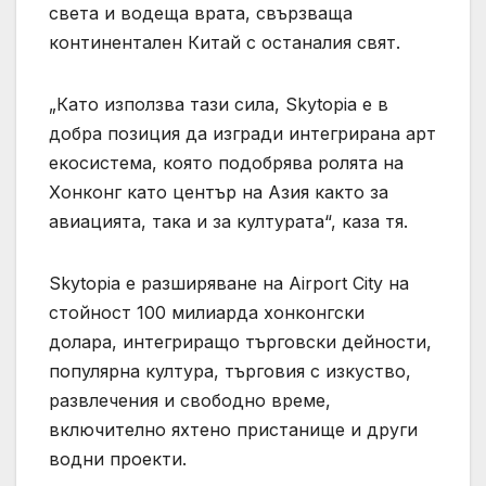
света и водеща врата, свързваща
континентален Китай с останалия свят.
„Като използва тази сила, Skytopia е в
добра позиция да изгради интегрирана арт
екосистема, която подобрява ролята на
Хонконг като център на Азия както за
авиацията, така и за културата“, каза тя.
Skytopia е разширяване на Airport City на
стойност 100 милиарда хонконгски
долара, интегриращо търговски дейности,
популярна култура, търговия с изкуство,
развлечения и свободно време,
включително яхтено пристанище и други
водни проекти.