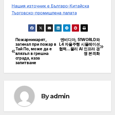
Нашия източник е Българо-Китайска
Търговско-промишлена палaта
Пожарникарят,
엔비디아, 51WORLD와
Post
загинал при пожар в
L4 자율주행 시뮬레이션
Тай По, може да е
협력…물리 AI 인프라 경
navigation
влязъл в грешна
쟁 본격화
сграда, каза
запитване
By
admin