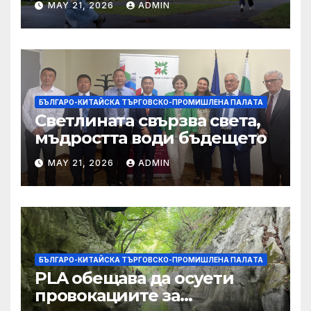
MAY 21, 2026
ADMIN
студентите
БЪЛГАРО-КИТАЙСКА ТЪРГОВСКО-ПРОМИШЛЕНА ПАЛAТА
Светлината свързва света,
мъдростта води бъдещето
MAY 21, 2026
ADMIN
БЪЛГАРО-КИТАЙСКА ТЪРГОВСКО-ПРОМИШЛЕНА ПАЛAТА
PLA обещава да осуети
провокациите за