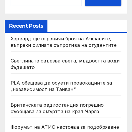
Recent Posts
Харвард ще ограничи броя на A-класите,
въпреки силната съпротива на студентите
Светлината свързва света, мъдростта води
бъдещето
PLA обещава да осуети провокациите за
„независимост на Тайван“.
Британската радиостанция погрешно
съобщава за смъртта на крал Чарлз
Форумът на АТИС настоява за подобряване