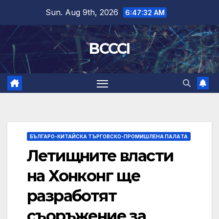
Skip
Sun. Aug 9th, 2026
6:47:33 AM
to
content
BCCCI
БЪЛГАРО-КИТАЙСКА ТЪРГОВСКО-ПРОМИШЛЕНА ПАЛAТА
Летищните власти
на Хонконг ще
разработят
съоръжение за