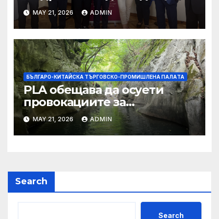
MAY 21, 2026
ADMIN
БЪЛГАРО-КИТАЙСКА ТЪРГОВСКО-ПРОМИШЛЕНА ПАЛAТА
PLA обещава да осуети
провокациите за
„независимост на Тайван“.
MAY 21, 2026
ADMIN
Search
Search