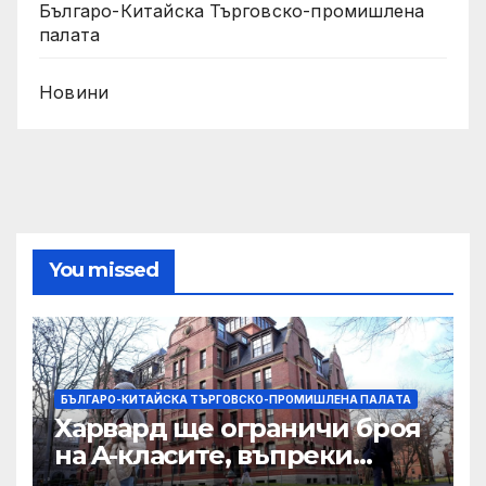
Българо-Китайска Търговско-промишлена
палaта
Новини
You missed
БЪЛГАРО-КИТАЙСКА ТЪРГОВСКО-ПРОМИШЛЕНА ПАЛAТА
Харвард ще ограничи броя
на A-класите, въпреки
силната съпротива на