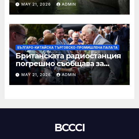
„независимост на Тайван“.
MAY 21, 2026
ADMIN
БЪЛГАРО-КИТАЙСКА ТЪРГОВСКО-ПРОМИШЛЕНА ПАЛAТА
Британската радиостанция
погрешно съобщава за
смъртта на крал Чарлз
MAY 21, 2026
ADMIN
BCCCI