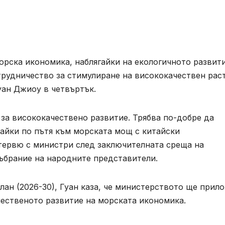
орска икономика, наблягайки на екологичното развити
трудничество за стимулиране на висококачествен рас
уан Джиоу в четвъртък.
 за висококачествено развитие. Трябва по-добре да
айки по пътя към морската мощ с китайски
нтервю с министри след заключителната среща на
събрание на народните представители.
лан (2026-30), Гуан каза, че министерството ще прил
чественото развитие на морската икономика.