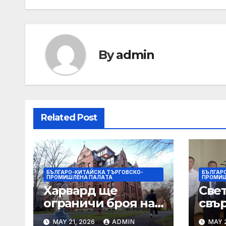
By
admin
Related Post
БЪЛГАРО-КИТАЙСКА ТЪРГОВСКО-
БЪЛГАР
ПРОМИШЛЕНА ПАЛAТА
ПРОМИШ
Харвард ще
Све
ограничи броя на
свър
A-класите,
мъд
MAY 21, 2026
ADMIN
MAY 2