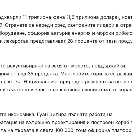
.
адхвърли 11 трилиона юана (1,6 трилиона долара), кое
й. Страната се нареди сред световните лидери в отра
борудване, офшорна вятърна енергия и морски риболо
и лекарства представляват 28 процента от тези прод
ото рекултивиране на земя от морето, поддържайки
ния от над 35 процента. Мангровите гори са се разш
ен растеж. Националният природен резерват на остро
а и възстановяването на ключова екосистема от кора
ята икономика. Гуан цитира пълната работа на
оатация на вътрешно проектирания и построен кораб 
та на първата в света 100 000-тона офшорна платфо