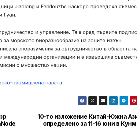
одници Jiaolong и Fendouzhe наскоро проведоха съвме
 Гуан.
трудничество и управление. Тя е сред първите подпи
о за морското биоразнообразие на зоните извън
писала споразумения за сътрудничество в областта н
 и международни организации и е извършила съвмест
мисии с множество нации.
овско-промишлена палaта
pp
10-то изложение Китай-Южна Ази
hNode
определено за 11-16 юни в Кун