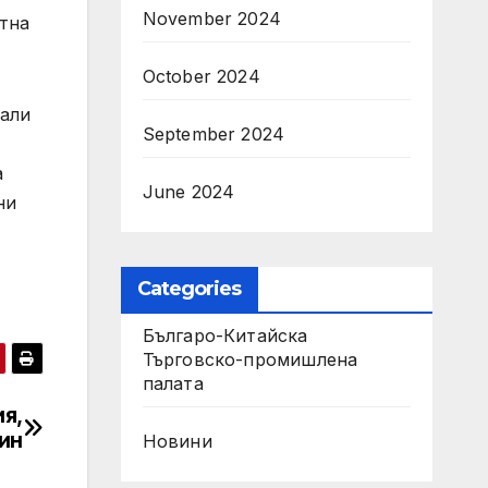
November 2024
стна
October 2024
сали
September 2024
а
June 2024
ни
Categories
Българо-Китайска
Търговско-промишлена
палaта
я,
мин
Новини