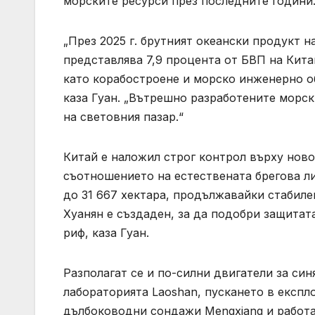
морските ресурси през последните години
„През 2025 г. брутният океански продукт н
представлява 7,9 процента от БВП на Кита
като корабостроене и морско инженерно о
каза Гуан. „Вътрешно разработените морск
на световния пазар.“
Китай е наложил строг контрол върху нов
съотношението на естествената брегова ли
до 31 667 хектара, продължавайки стабил
Хуанян е създаден, за да подобри защитат
риф, каза Гуан.
Разполагат се и по-силни двигатели за син
лабораторията Laoshan, пускането в експл
дълбоководни сондажи Mengxiang и работа