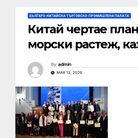
БЪЛГАРО-КИТАЙСКА ТЪРГОВСКО-ПРОМИШЛЕНА ПАЛAТА
Китай чертае план
морски растеж, к
By
admin
MAR 13, 2026