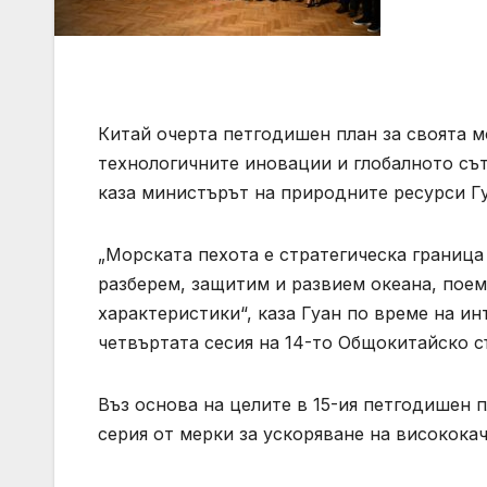
Китай очерта петгодишен план за своята м
технологичните иновации и глобалното съ
каза министърът на природните ресурси Г
„Морската пехота е стратегическа граница
разберем, защитим и развием океана, поем
характеристики“, каза Гуан по време на и
четвъртата сесия на 14-то Общокитайско 
Въз основа на целите в 15-ия петгодишен п
серия от мерки за ускоряване на високока