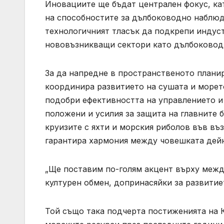
Иновациите ще бъдат централен фокус, ка
на способностите за дълбоководно наблюде
технологичният тласък да подкрепи индус
нововъзникващи сектори като дълбоководн
За да напредне в пространственото планир
координира развитието на сушата и морет
подобри ефективността на управлението и
положени и усилия за защита на главните
круизите с яхти и морския риболов във в
гарантира хармония между човешката дейн
„Ще поставим по-голям акцент върху меж
културен обмен, допринасяйки за развитие
Той също така подчерта постиженията на К