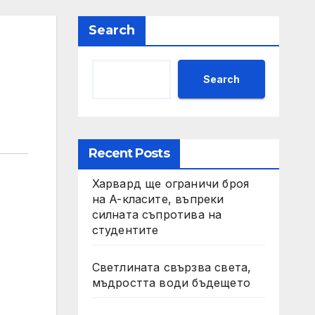
Search
Search
Recent Posts
Харвард ще ограничи броя
на A-класите, въпреки
силната съпротива на
студентите
Светлината свързва света,
мъдростта води бъдещето