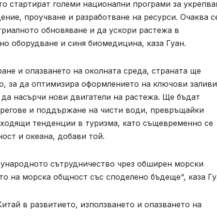
то стартират големи национални програми за укрепва
ние, проучване и разработване на ресурси. Очаква с
триалното обновяване и да ускори растежа в
о оборудване и синя биомедицина, каза Гуан.
ане и опазването на околната среда, страната ще
о, за да оптимизира оформлението на ключови заливи
 да насърчи нови двигатели на растежа. Ще бъдат
 брегове и поддържане на чисти води, превръщайки
ъзходящи тенденции в туризма, като същевременно се
ост и океана, добави той.
дународното сътрудничество чрез обширен морски
то на морска общност със споделено бъдеще“, каза Гу
итай в развитието, използването и опазването на