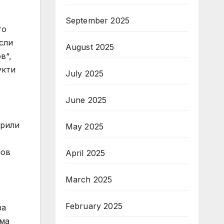
September 2025
то
сли
August 2025
в“,
укти
July 2025
June 2025
ирили
May 2025
в
лов
April 2025
March 2025
February 2025
за
рма