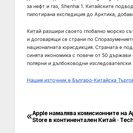
за нефт и газ, Shenhai 1. Китайските подв
пилотирана експедиция до Арктика, добави
Китай разшири своето глобално морско съ
и договарящи се страни по Споразумениет
националната юрисдикция. Страната е под
синята икономика с повече от 50 държави
полярни и дълбоководни изследователски 
Нашия източник е Българо-Китайска Търг
Apple намалява комисионните на A
Post
Store в континентален Китай · Tec
navigation