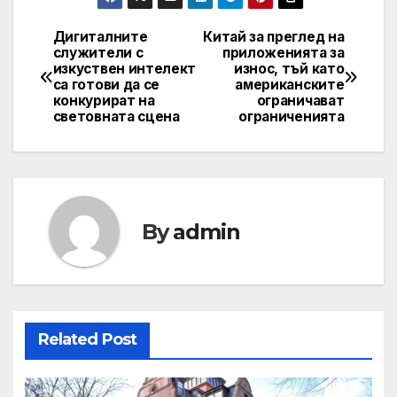
Дигиталните
Китай за преглед на
Post
служители с
приложенията за
изкуствен интелект
износ, тъй като
navigation
са готови да се
американските
конкурират на
ограничават
световната сцена
ограниченията
By
admin
Related Post