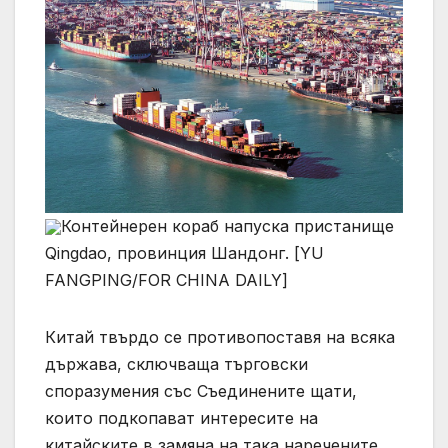
Контейнерен кораб напуска пристанище
Qingdao, провинция Шандонг. [YU
FANGPING/FOR CHINA DAILY]
Китай твърдо се противопоставя на всяка
държава, сключваща търговски
споразумения със Съединените щати,
които подкопават интересите на
китайските в замяна на така наречените