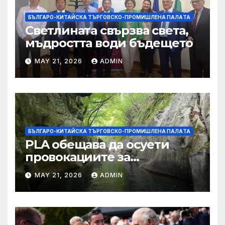
БЪЛГАРО-КИТАЙСКА ТЪРГОВСКО-ПРОМИШЛЕНА ПАЛAТА
Светлината свързва света,
мъдростта води бъдещето
MAY 21, 2026
ADMIN
БЪЛГАРО-КИТАЙСКА ТЪРГОВСКО-ПРОМИШЛЕНА ПАЛAТА
PLA обещава да осуети
провокациите за
„независимост на Тайван“.
MAY 21, 2026
ADMIN