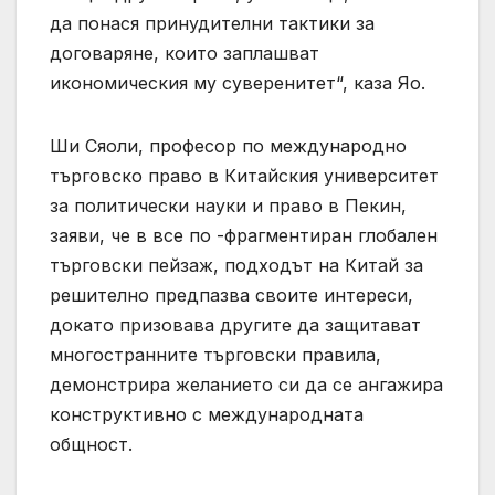
да понася принудителни тактики за
договаряне, които заплашват
икономическия му суверенитет“, каза Яо.
Ши Сяоли, професор по международно
търговско право в Китайския университет
за политически науки и право в Пекин,
заяви, че в все по -фрагментиран глобален
търговски пейзаж, подходът на Китай за
решително предпазва своите интереси,
докато призовава другите да защитават
многостранните търговски правила,
демонстрира желанието си да се ангажира
конструктивно с международната
общност.