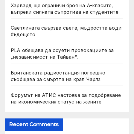
Харвард ще ограничи броя на A-класите,
въпреки силната съпротива на студентите
Светлината свързва света, мъдростта води
бъдещето
PLA обещава да осуети провокациите за
„независимост на Тайван“.
Британската радиостанция погрешно
съобщава за смъртта на крал Чарлз
Форумът на АТИС настоява за подобряване
на икономическия статус на жените
Recent Comments