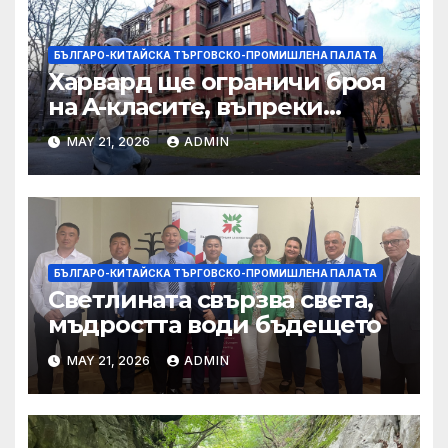
БЪЛГАРО-КИТАЙСКА ТЪРГОВСКО-ПРОМИШЛЕНА ПАЛAТА
Харвард ще ограничи броя
на A-класите, въпреки
силната съпротива на
MAY 21, 2026
ADMIN
студентите
БЪЛГАРО-КИТАЙСКА ТЪРГОВСКО-ПРОМИШЛЕНА ПАЛAТА
Светлината свързва света,
мъдростта води бъдещето
MAY 21, 2026
ADMIN