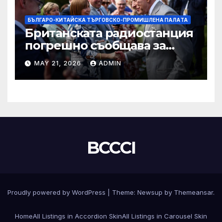
БЪЛГАРО-КИТАЙСКА ТЪРГОВСКО-ПРОМИШЛЕНА ПАЛAТА
Британската радиостанция
погрешно съобщава за
смъртта на крал Чарлз
MAY 21, 2026
ADMIN
BCCCI
Proudly powered by WordPress
|
Theme:
Newsup
by
Themeansar
.
Home
All Listings in Accordion Skin
All Listings in Carousel Skin