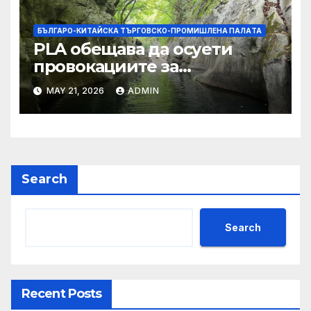
БЪЛГАРО-КИТАЙСКА ТЪРГОВСКО-ПРОМИШЛЕНА ПАЛAТА
PLA обещава да осуети
провокациите за
„независимост на Тайван“.
MAY 21, 2026
ADMIN
Search
Search
Recent Posts