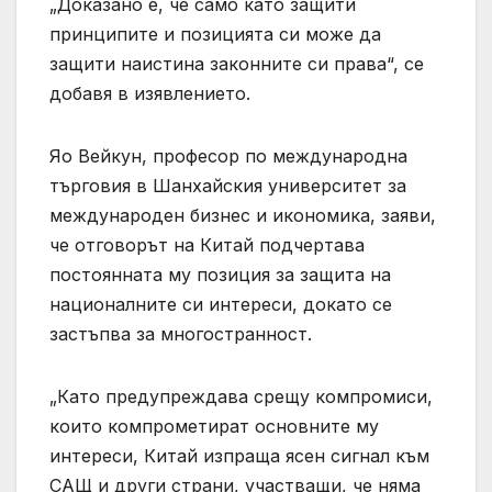
„Доказано е, че само като защити
принципите и позицията си може да
защити наистина законните си права“, се
добавя в изявлението.
Яо Вейкун, професор по международна
търговия в Шанхайския университет за
международен бизнес и икономика, заяви,
че отговорът на Китай подчертава
постоянната му позиция за защита на
националните си интереси, докато се
застъпва за многостранност.
„Като предупреждава срещу компромиси,
които компрометират основните му
интереси, Китай изпраща ясен сигнал към
САЩ и други страни, участващи, че няма