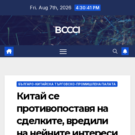
Skip
Fri. Aug 7th, 2026
4:30:41 PM
to
content
BCCCI
БЪЛГАРО-КИТАЙСКА ТЪРГОВСКО-ПРОМИШЛЕНА ПАЛAТА
Китай се
противопоставя на
сделките, вредили
на нейните интереси