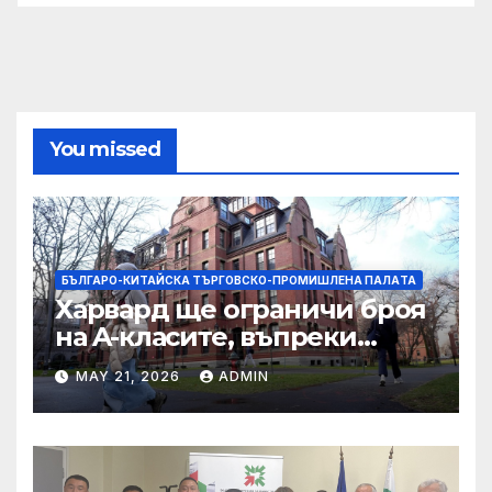
You missed
БЪЛГАРО-КИТАЙСКА ТЪРГОВСКО-ПРОМИШЛЕНА ПАЛAТА
Харвард ще ограничи броя
на A-класите, въпреки
силната съпротива на
MAY 21, 2026
ADMIN
студентите