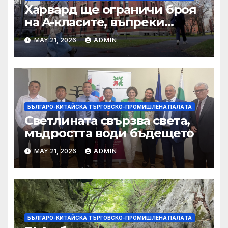
Харвард ще ограничи броя
на A-класите, въпреки
силната съпротива на
MAY 21, 2026
ADMIN
студентите
БЪЛГАРО-КИТАЙСКА ТЪРГОВСКО-ПРОМИШЛЕНА ПАЛAТА
Светлината свързва света,
мъдростта води бъдещето
MAY 21, 2026
ADMIN
БЪЛГАРО-КИТАЙСКА ТЪРГОВСКО-ПРОМИШЛЕНА ПАЛAТА