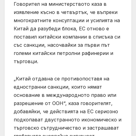
Говорител на министерството каза в
изявление късно в четвъртък, че въпреки
многократните консултации и усилията на
Китай да разубеди блока, ЕС отново е
поставил китайски компании в списъка си
със санкции, насочвайки за първи път
големи китайски петролни рафинерии и
търговци.
„Китай отдавна се противопоставя на
едностранни санкции, които нямат
основание в международното право или
разрешение от ООН“, каза говорителят,
добавяйки, че действията на ЕС сериозно
подкопават двустранното икономическо и
търговско сътрудничество и застрашават