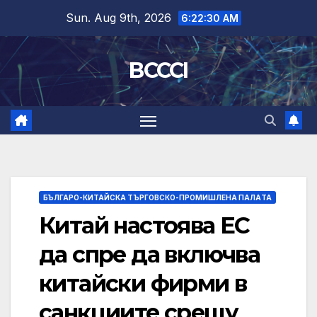
Skip
Sun. Aug 9th, 2026
6:22:31 AM
to
content
BCCCI
БЪЛГАРО-КИТАЙСКА ТЪРГОВСКО-ПРОМИШЛЕНА ПАЛAТА
Китай настоява ЕС
да спре да включва
китайски фирми в
санкциите срещу