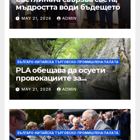
мъдростта води бъдещето
MAY 21, 2026
ADMIN
БЪЛГАРО-КИТАЙСКА ТЪРГОВСКО-ПРОМИШЛЕНА ПАЛAТА
PLA обещава да осуети
провокациите за
„независимост на Тайван“.
MAY 21, 2026
ADMIN
БЪЛГАРО-КИТАЙСКА ТЪРГОВСКО-ПРОМИШЛЕНА ПАЛAТА