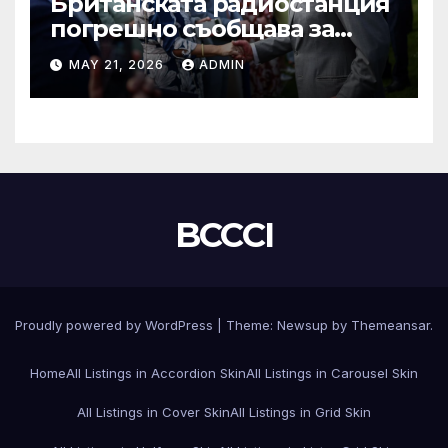
Британската радиостанция
погрешно съобщава за
смъртта на крал Чарлз
MAY 21, 2026
ADMIN
BCCCI
Proudly powered by WordPress
|
Theme:
Newsup
by
Themeansar
.
Home
All Listings in Accordion Skin
All Listings in Carousel Skin
All Listings in Cover Skin
All Listings in Grid Skin