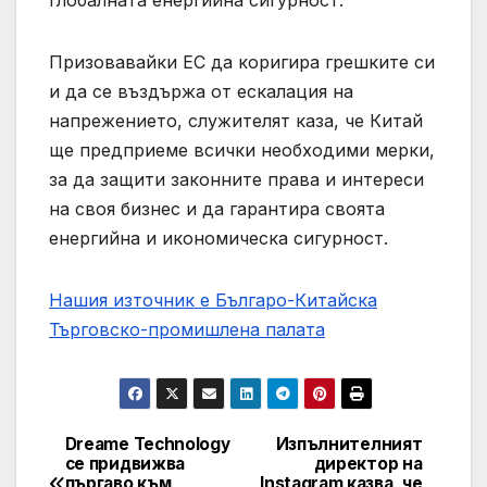
глобалната енергийна сигурност.
Призовавайки ЕС да коригира грешките си
и да се въздържа от ескалация на
напрежението, служителят каза, че Китай
ще предприеме всички необходими мерки,
за да защити законните права и интереси
на своя бизнес и да гарантира своята
енергийна и икономическа сигурност.
Нашия източник е Българо-Китайска
Търговско-промишлена палaта
Dreame Technology
Изпълнителният
Post
се придвижва
директор на
пъргаво към
Instagram казва, че