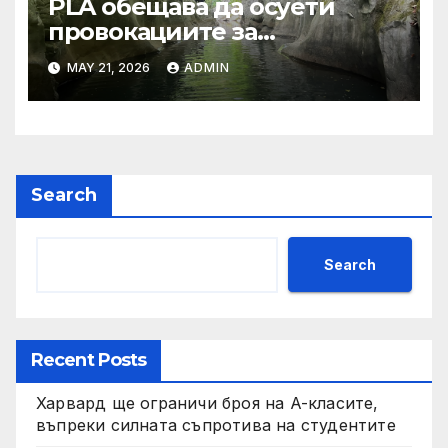
PLA обещава да осуети
провокациите за
„независимост на Тайван“.
MAY 21, 2026
ADMIN
Search
Search
Recent Posts
Харвард ще ограничи броя на A-класите,
въпреки силната съпротива на студентите