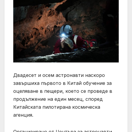
Двадесет и осем астронавти наскоро
завършиха първото в Китай обучение за
оцеляване в пещери, което се проведе в
продължение на един месец, според
Китайската пилотирана космическа
агенция.
Организирано от Центъра за астронавти