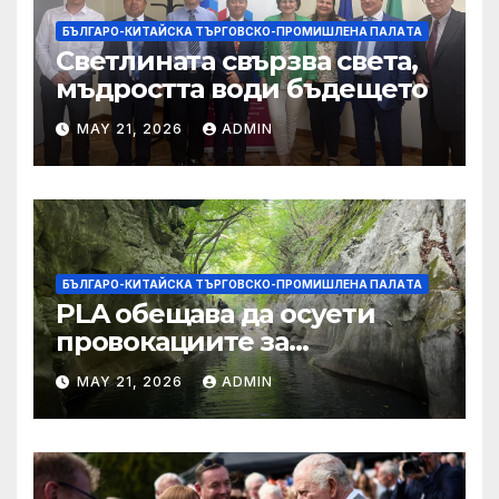
БЪЛГАРО-КИТАЙСКА ТЪРГОВСКО-ПРОМИШЛЕНА ПАЛAТА
Светлината свързва света,
мъдростта води бъдещето
MAY 21, 2026
ADMIN
БЪЛГАРО-КИТАЙСКА ТЪРГОВСКО-ПРОМИШЛЕНА ПАЛAТА
PLA обещава да осуети
провокациите за
„независимост на Тайван“.
MAY 21, 2026
ADMIN