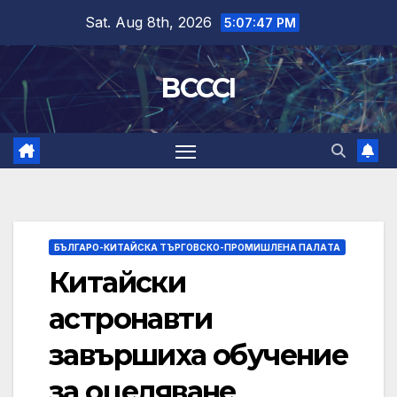
Skip
Sat. Aug 8th, 2026
5:07:48 PM
to
content
BCCCI
БЪЛГАРО-КИТАЙСКА ТЪРГОВСКО-ПРОМИШЛЕНА ПАЛAТА
Китайски
астронавти
завършиха обучение
за оцеляване