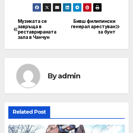
Музиката се
Бивш филипински
Post
завръща в
генерал арестуван
реставрираната
за бунт
navigation
зала в Чанчун
By
admin
Related Post