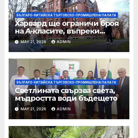
БЪЛГАРО-КИТАЙСКА ТЪРГОВСКО-ПРОМИШЛЕНА ПАЛAТА
Харвард ще ограничи броя
на A-класите, въпреки
силната съпротива на
MAY 21, 2026
ADMIN
студентите
БЪЛГАРО-КИТАЙСКА ТЪРГОВСКО-ПРОМИШЛЕНА ПАЛAТА
Светлината свързва света,
мъдростта води бъдещето
MAY 21, 2026
ADMIN