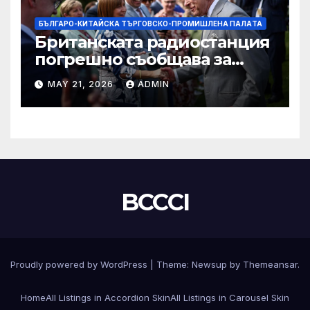
БЪЛГАРО-КИТАЙСКА ТЪРГОВСКО-ПРОМИШЛЕНА ПАЛAТА
Британската радиостанция
погрешно съобщава за
смъртта на крал Чарлз
MAY 21, 2026
ADMIN
BCCCI
Proudly powered by WordPress
|
Theme:
Newsup
by
Themeansar
.
Home
All Listings in Accordion Skin
All Listings in Carousel Skin