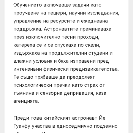
Обучението включваше задачи като
проучване на пещери, научни изследвания,
управление на ресурсите и ежедневна
поддръжка. Астронавтите преминаваха
през изключително тесни проходи,
катереха се и се спускаха по скали,
издържаха на продължителни студени и
влажни условия и бяха изправени пред
интензивни физически предизвикателства.
Те също трябваше да преодолеят
психологически пречки като страх от
тъмнина и сензорна депривация, каза
агенцията.
Преди това китайският астронавт Йе
Гуанфу участва в едноседмично подземно