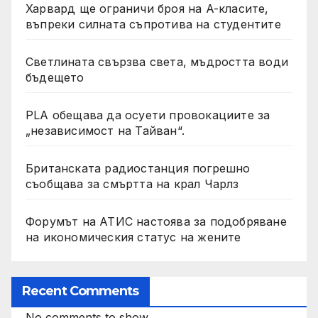
Харвард ще ограничи броя на A-класите,
въпреки силната съпротива на студентите
Светлината свързва света, мъдростта води
бъдещето
PLA обещава да осуети провокациите за
„независимост на Тайван“.
Британската радиостанция погрешно
съобщава за смъртта на крал Чарлз
Форумът на АТИС настоява за подобряване
на икономическия статус на жените
Recent Comments
No comments to show.