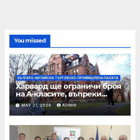
You missed
БЪЛГАРО-КИТАЙСКА ТЪРГОВСКО-ПРОМИШЛЕНА ПАЛAТА
Харвард ще ограничи броя
на A-класите, въпреки
силната съпротива на
MAY 21, 2026
ADMIN
студентите