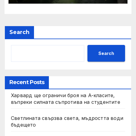
Search
Search
Recent Posts
Харвард ще ограничи броя на A-класите,
въпреки силната съпротива на студентите
Светлината свързва света, мъдростта води
бъдещето