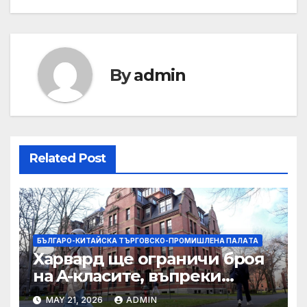
By
admin
Related Post
БЪЛГАРО-КИТАЙСКА ТЪРГОВСКО-ПРОМИШЛЕНА ПАЛAТА
Харвард ще ограничи броя
на A-класите, въпреки
силната съпротива на
MAY 21, 2026
ADMIN