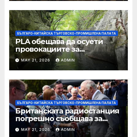
БЪЛГАРО-КИТАЙСКА ТЪРГОВСКО-ПРОМИШЛЕНА ПАЛAТА
PLA обещава да осуети
провокациите за
„независимост на Тайван“.
MAY 21, 2026
ADMIN
БЪЛГАРО-КИТАЙСКА ТЪРГОВСКО-ПРОМИШЛЕНА ПАЛAТА
Британската радиостанция
погрешно съобщава за
смъртта на крал Чарлз
MAY 21, 2026
ADMIN