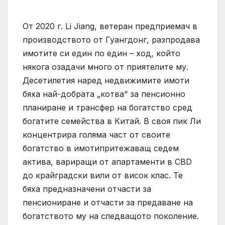
От 2020 г. Li Jiang, ветеран предприемач в
производството от Гуангдонг, разпродава
имотите си един по един – ход, който
някога озадачи много от приятелите му.
Десетилетия наред недвижимите имоти
бяха най-добрата „котва“ за пенсионно
планиране и трансфер на богатство сред
богатите семейства в Китай. В своя пик Ли
концентрира голяма част от своите
богатство в имотипритежаващ седем
актива, вариращи от апартаменти в CBD
до крайградски вили от висок клас. Те
бяха предназначени отчасти за
пенсиониране и отчасти за предаване на
богатството му на следващото поколение.