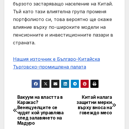
бързото застаряващо население на Китай.
Тъй като тази влиятелна група променя
портфолиото си, това вероятно ще окаже
влияние върху по-широките модели на
пенсионните и инвестиционните пазари в
страната.
Нашия източник е Българо-Китайска
Търговско-промишлена палaта
Вакуум на властта в
Китай налага
Post
Каракас?
защитни мерки
Венецуелците се
върху вноса на
navigation
чудят кой управлява
говеждо месо
след залавянето на
Мадуро