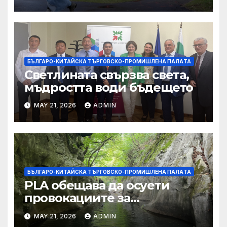
студентите
БЪЛГАРО-КИТАЙСКА ТЪРГОВСКО-ПРОМИШЛЕНА ПАЛAТА
Светлината свързва света,
мъдростта води бъдещето
MAY 21, 2026
ADMIN
БЪЛГАРО-КИТАЙСКА ТЪРГОВСКО-ПРОМИШЛЕНА ПАЛAТА
PLA обещава да осуети
провокациите за
„независимост на Тайван“.
MAY 21, 2026
ADMIN