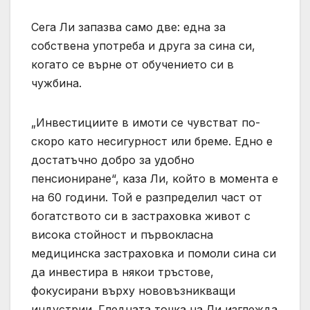
Сега Ли запазва само две: една за
собствена употреба и друга за сина си,
когато се върне от обучението си в
чужбина.
„Инвестициите в имоти се чувстват по-
скоро като несигурност или бреме. Едно е
достатъчно добро за удобно
пенсиониране“, каза Ли, който в момента е
на 60 години. Той е разпределил част от
богатството си в застраховка живот с
висока стойност и първокласна
медицинска застраховка и помоли сина си
да инвестира в някои тръстове,
фокусирани върху нововъзникващи
индустрии. Гледната точка на Ли изглежда