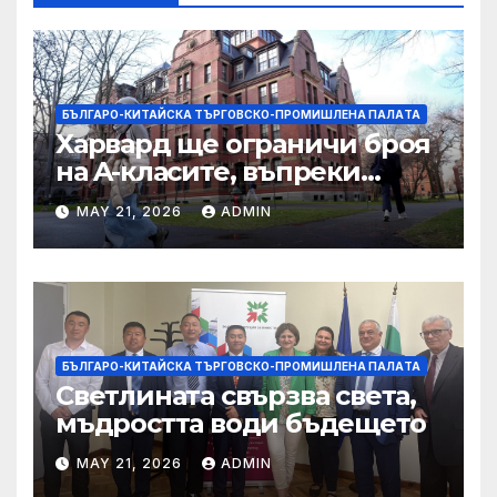
БЪЛГАРО-КИТАЙСКА ТЪРГОВСКО-ПРОМИШЛЕНА ПАЛAТА
Харвард ще ограничи броя
на A-класите, въпреки
силната съпротива на
MAY 21, 2026
ADMIN
студентите
БЪЛГАРО-КИТАЙСКА ТЪРГОВСКО-ПРОМИШЛЕНА ПАЛAТА
Светлината свързва света,
мъдростта води бъдещето
MAY 21, 2026
ADMIN