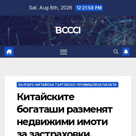
Skip
Sat. Aug 8th, 2026
12:21:59 PM
to
content
BCCCI
БЪЛГАРО-КИТАЙСКА ТЪРГОВСКО-ПРОМИШЛЕНА ПАЛAТА
Китайските
богаташи разменят
недвижими имоти
за застраховки,