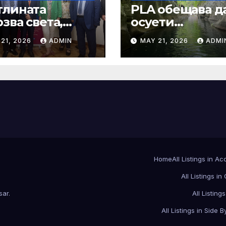
тлината
PLA обещава д
зва света,
осуети
ростта води
провокациите 
21, 2026
ADMIN
MAY 21, 2026
ADMI
ещето
„независимост
Тайван“.
Home
All Listings in A
All Listings in
sar
.
All Listings
All Listings in Side B