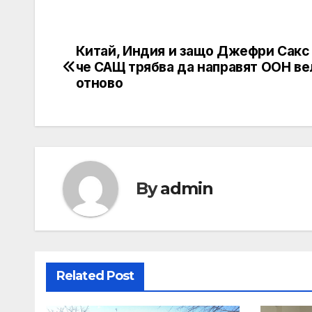
Китай, Индия и защо Джефри Сакс 
Post
че САЩ трябва да направят ООН ве
navigation
отново
By
admin
Related Post