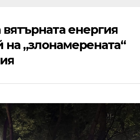
 вятърната енергия
й на „злонамерената“
ция