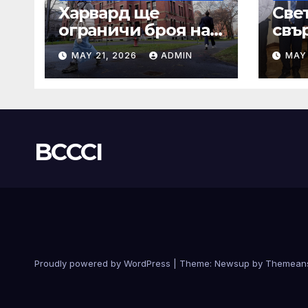
Харвард ще
Све
ограничи броя на
свър
A-класите, въпреки
мъд
MAY 21, 2026
ADMIN
MAY 
силната съпротива
бъд
на студентите
BCCCI
Proudly powered by WordPress
|
Theme:
Newsup
by
Themean