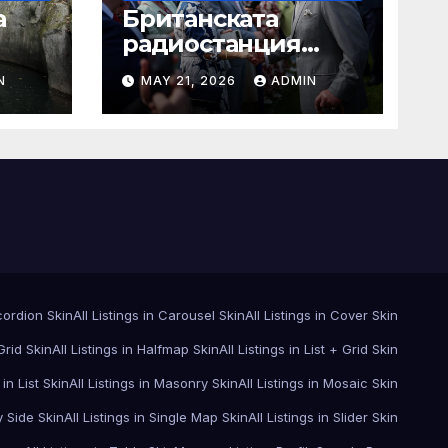
а
Британската
радиостанция
за
погрешно
N
MAY 21, 2026
ADMIN
 на
съобщава за
смъртта на крал
Чарлз
ccordion Skin
All Listings in Carousel Skin
All Listings in Cover Skin
 Grid Skin
All Listings in Halfmap Skin
All Listings in List + Grid Skin
 in List Skin
All Listings in Masonry Skin
All Listings in Mosaic Skin
y Side Skin
All Listings in Single Map Skin
All Listings in Slider Skin