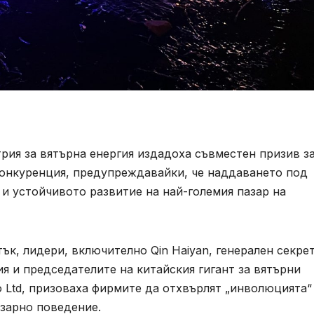
рия за вятърна енергия издадоха съвместен призив з
конкуренция, предупреждавайки, че наддаването под
и устойчивото развитие на най-големия пазар на
ък, лидери, включително Qin Haiyan, генерален секре
ия и председателите на китайския гигант за вятърни
o Ltd, призоваха фирмите да отхвърлят „инволюцията“
азарно поведение.