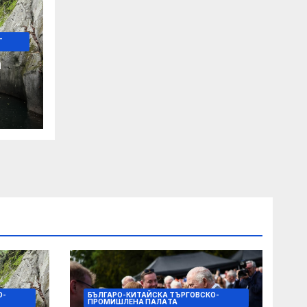
-
а
за
на
О-
БЪЛГАРО-КИТАЙСКА ТЪРГОВСКО-
ПРОМИШЛЕНА ПАЛAТА