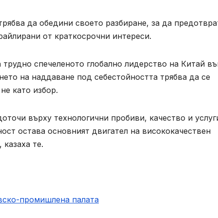
 трябва да обедини своето разбиране, за да предотвра
райлирани от краткосрочни интереси.
а трудно спечеленото глобално лидерство на Китай въ
янето на наддаване под себестойността трябва да се
не като избор.
оточи върху технологични пробиви, качество и услуг
йност остава основният двигател на висококачествен
 казаха те.
овско-промишлена палaта