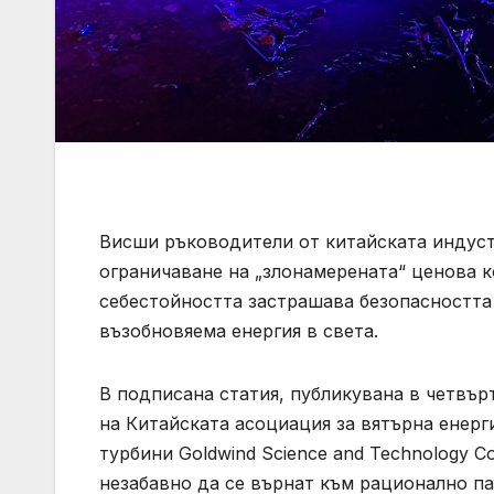
Висши ръководители от китайската индуст
ограничаване на „злонамерената“ ценова 
себестойността застрашава безопасността 
възобновяема енергия в света.
В подписана статия, публикувана в четвърт
на Китайската асоциация за вятърна енерг
турбини Goldwind Science and Technology C
незабавно да се върнат към рационално п