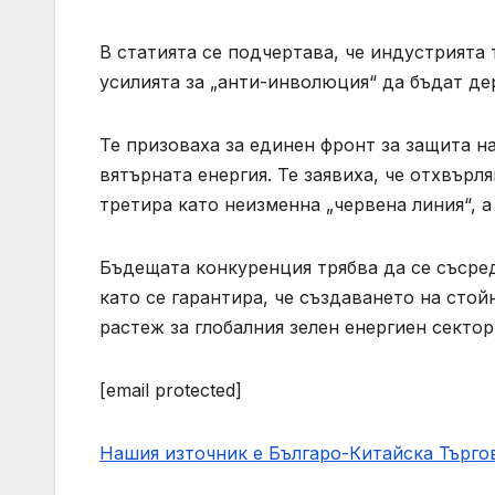
В статията се подчертава, че индустрията
усилията за „анти-инволюция“ да бъдат де
Те призоваха за единен фронт за защита н
вятърната енергия. Те заявиха, че отхвърл
третира като неизменна „червена линия“, а 
Бъдещата конкуренция трябва да се съсред
като се гарантира, че създаването на сто
растеж за глобалния зелен енергиен сектор,
[email protected]
Нашия източник е Българо-Китайска Търг