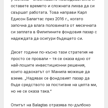
оставете времето и сложната лихва да си
свършат работата. Това направи Карл
Едисон Балагтас през 2016 г., когато
започна да влага половината от месечната
си заплата в Филипините фондовия пазар с
надеждата да осигури бъдещето си.
Десет години по-късно тази стратегия не
просто се провали – тя се оказа едно от
най-лошите инвестиционни решения,
които адвокатът от Манила можеше да
вземе. „Надявах се фондовият пазар да
бъде средството за постигане на целта ми,
но не се оказа така.“
Опитът на Balagtas отразява по-дълбоко