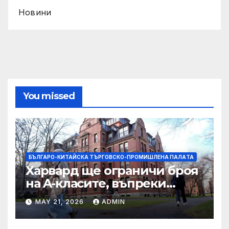
Новини
You missed
БЪЛГАРО-КИТАЙСКА ТЪРГОВСКО-ПРОМИШЛЕНА ПАЛAТА
Харвард ще ограничи броя
на A-класите, въпреки
силната съпротива на
MAY 21, 2026
ADMIN
студентите