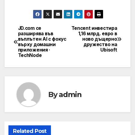
JD.com се
Tencent инвестира
Post
разширява във
1,16 млрд. евро в
въплътен AI с фокус
ново дъщерно
navigation
върху домашни
дружество на
приложения ·
Ubisoft
TechNode
By
admin
Related Post