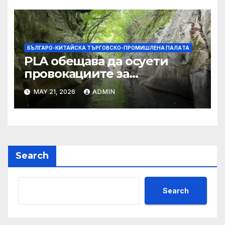
БЪЛГАРО-КИТАЙСКА ТЪРГОВСКО-ПРОМИШЛЕНА ПАЛAТА
PLA обещава да осуети
провокациите за
„независимост на Тайван“.
MAY 21, 2026
ADMIN
Search
Search