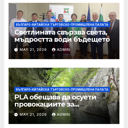
БЪЛГАРО-КИТАЙСКА ТЪРГОВСКО-ПРОМИШЛЕНА ПАЛAТА
Светлината свързва света,
мъдростта води бъдещето
MAY 21, 2026
ADMIN
БЪЛГАРО-КИТАЙСКА ТЪРГОВСКО-ПРОМИШЛЕНА ПАЛAТА
PLA обещава да осуети
провокациите за
„независимост на Тайван“.
MAY 21, 2026
ADMIN