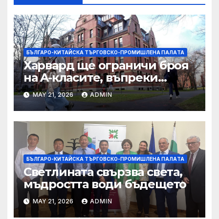
БЪЛГАРО-КИТАЙСКА ТЪРГОВСКО-ПРОМИШЛЕНА ПАЛAТА
Харвард ще ограничи броя
на A-класите, въпреки
силната съпротива на
MAY 21, 2026
ADMIN
студентите
БЪЛГАРО-КИТАЙСКА ТЪРГОВСКО-ПРОМИШЛЕНА ПАЛAТА
Светлината свързва света,
мъдростта води бъдещето
MAY 21, 2026
ADMIN