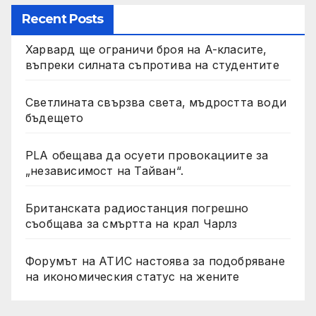
Recent Posts
Харвард ще ограничи броя на A-класите,
въпреки силната съпротива на студентите
Светлината свързва света, мъдростта води
бъдещето
PLA обещава да осуети провокациите за
„независимост на Тайван“.
Британската радиостанция погрешно
съобщава за смъртта на крал Чарлз
Форумът на АТИС настоява за подобряване
на икономическия статус на жените