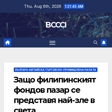
Skip
Thu. Aug 6th, 2026
1:21:46 AM
to
content
BCCCI
БЪЛГАРО-КИТАЙСКА ТЪРГОВСКО-ПРОМИШЛЕНА ПАЛAТА
Защо филипинският
фондов пазар се
представя най-зле в
света