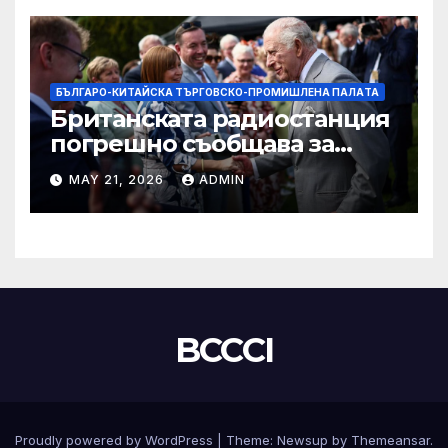
БЪЛГАРО-КИТАЙСКА ТЪРГОВСКО-ПРОМИШЛЕНА ПАЛAТА
Британската радиостанция
погрешно съобщава за
смъртта на крал Чарлз
MAY 21, 2026
ADMIN
BCCCI
Proudly powered by WordPress
|
Theme:
Newsup
by
Themeansar
.