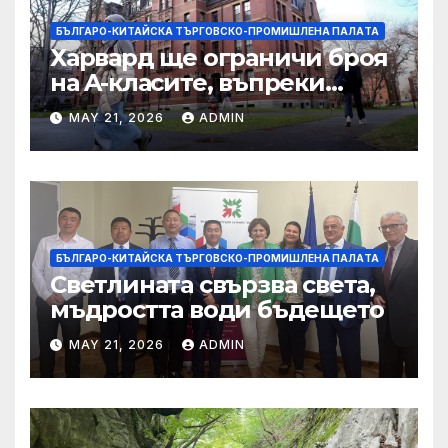
БЪЛГАРО-КИТАЙСКА ТЪРГОВСКО-ПРОМИШЛЕНА ПАЛAТА
Харвард ще ограничи броя
на A-класите, въпреки
силната съпротива на
MAY 21, 2026
ADMIN
студентите
БЪЛГАРО-КИТАЙСКА ТЪРГОВСКО-ПРОМИШЛЕНА ПАЛAТА
Светлината свързва света,
мъдростта води бъдещето
MAY 21, 2026
ADMIN