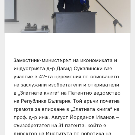
Заместник-министърът на икономиката и
индустрията д-р Давид Сукалински взе
участие в 42–та церемония по вписването
на заслужили изобретатели и откриватели
в „Златната книга“ на Патентно ведомство
на Република България. Той връчи почетна
грамота за вписване в „Златната книга“ на
проф. д-р инж. Август Йорданов Иванов –
съизобретател на 31 патента, който е
директор на Института по роботика на