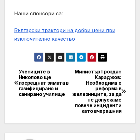
Наши спонсори са:
Български трактори на добри цени при
изключително качество
Учениците в
Министър Гроздан
Post
Николово ще
Караджов:
посрещнат зимата в
Необходима е
navigation
газифицирано и
реформа в
санирано училище
железниците, за да
не допускаме
повече инциденти
като вчерашния