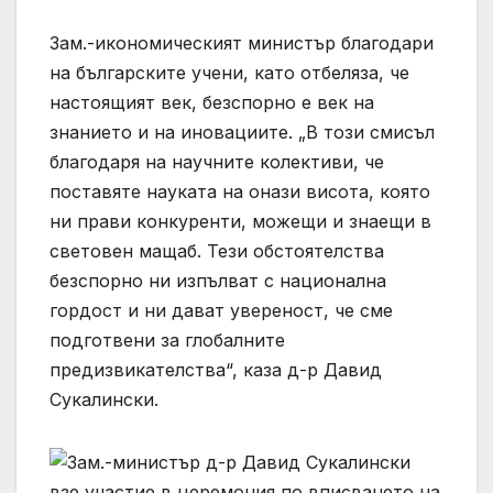
Зам.-икономическият министър благодари
на българските учени, като отбеляза, че
настоящият век, безспорно е век на
знанието и на иновациите. „В този смисъл
благодаря на научните колективи, че
поставяте науката на онази висота, която
ни прави конкуренти, можещи и знаещи в
световен мащаб. Тези обстоятелства
безспорно ни изпълват с национална
гордост и ни дават увереност, че сме
подготвени за глобалните
предизвикателства“, каза д-р Давид
Сукалински.