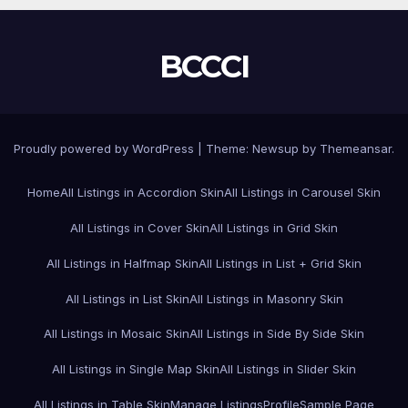
BCCCI
Proudly powered by WordPress
|
Theme:
Newsup
by
Themeansar
.
Home
All Listings in Accordion Skin
All Listings in Carousel Skin
All Listings in Cover Skin
All Listings in Grid Skin
All Listings in Halfmap Skin
All Listings in List + Grid Skin
All Listings in List Skin
All Listings in Masonry Skin
All Listings in Mosaic Skin
All Listings in Side By Side Skin
All Listings in Single Map Skin
All Listings in Slider Skin
All Listings in Table Skin
Manage Listings
Profile
Sample Page