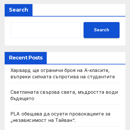
Search
Search
Recent Posts
Харвард ще ограничи броя на A-класите,
въпреки силната съпротива на студентите
Светлината свързва света, мъдростта води
бъдещето
PLA обещава да осуети провокациите за
„независимост на Тайван“.