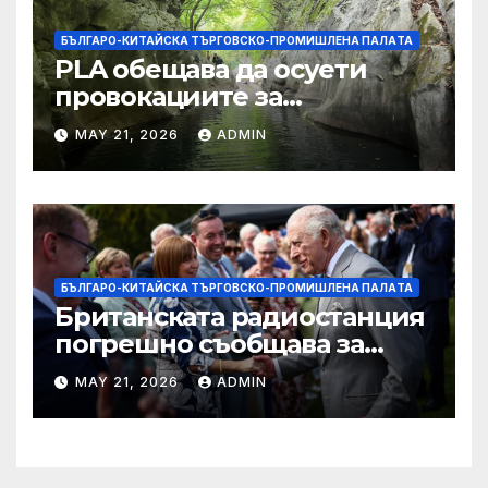
БЪЛГАРО-КИТАЙСКА ТЪРГОВСКО-ПРОМИШЛЕНА ПАЛAТА
PLA обещава да осуети
провокациите за
„независимост на Тайван“.
MAY 21, 2026
ADMIN
БЪЛГАРО-КИТАЙСКА ТЪРГОВСКО-ПРОМИШЛЕНА ПАЛAТА
Британската радиостанция
погрешно съобщава за
смъртта на крал Чарлз
MAY 21, 2026
ADMIN