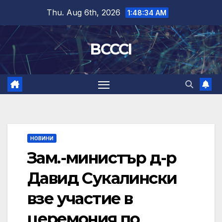
Skip
Thu. Aug 6th, 2026
1:48:35 AM
to
content
BCCCI
НОВИНИ
Зам.-министър д-р
Давид Сукалински
взе участие в
церемония по