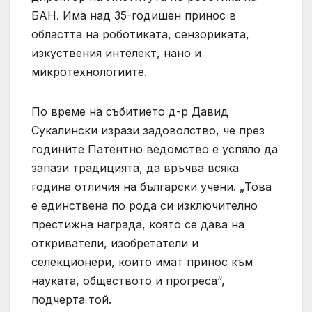
БАН. Има над 35-годишен принос в
областта на роботиката, сензориката,
изкуствения интелект, нано и
микротехнологиите.
По време на събитието д-р Давид
Сукалински изрази задоволство, че през
годините Патентно ведомство е успяло да
запази традицията, да връчва всяка
година отличия на български учени. „Това
е единствена по рода си изключително
престижна награда, която се дава на
откриватели, изобретатели и
селекционери, които имат принос към
науката, обществото и прогреса“,
подчерта той.