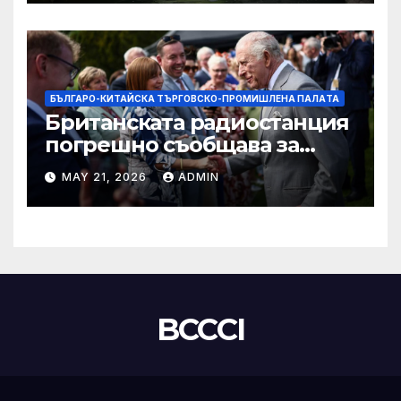
БЪЛГАРО-КИТАЙСКА ТЪРГОВСКО-ПРОМИШЛЕНА ПАЛAТА
Британската радиостанция
погрешно съобщава за
смъртта на крал Чарлз
MAY 21, 2026
ADMIN
BCCCI