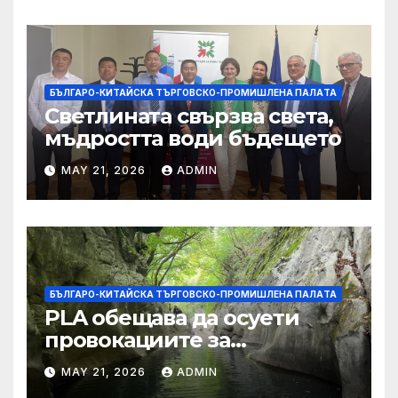
БЪЛГАРО-КИТАЙСКА ТЪРГОВСКО-ПРОМИШЛЕНА ПАЛAТА
Светлината свързва света,
мъдростта води бъдещето
MAY 21, 2026
ADMIN
БЪЛГАРО-КИТАЙСКА ТЪРГОВСКО-ПРОМИШЛЕНА ПАЛAТА
PLA обещава да осуети
провокациите за
„независимост на Тайван“.
MAY 21, 2026
ADMIN