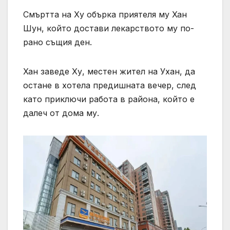
Смъртта на Ху обърка приятеля му Хан
Шун, който достави лекарството му по-
рано същия ден.
Хан заведе Ху, местен жител на Ухан, да
остане в хотела предишната вечер, след
като приключи работа в района, който е
далеч от дома му.