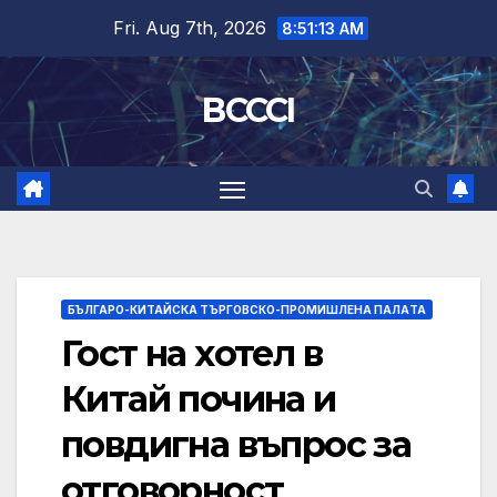
Skip
Fri. Aug 7th, 2026
8:51:14 AM
to
content
BCCCI
БЪЛГАРО-КИТАЙСКА ТЪРГОВСКО-ПРОМИШЛЕНА ПАЛAТА
Гост на хотел в
Китай почина и
повдигна въпрос за
отговорност