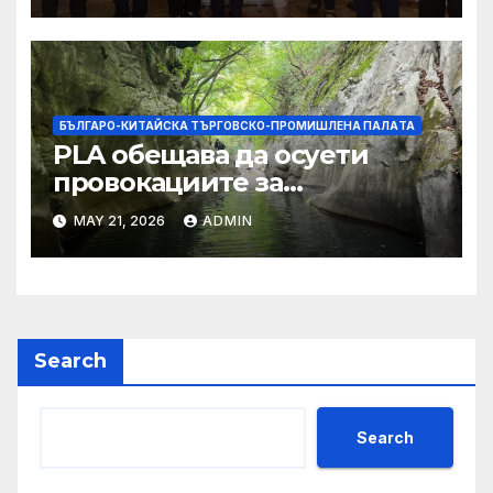
БЪЛГАРО-КИТАЙСКА ТЪРГОВСКО-ПРОМИШЛЕНА ПАЛAТА
PLA обещава да осуети
провокациите за
„независимост на Тайван“.
MAY 21, 2026
ADMIN
Search
Search