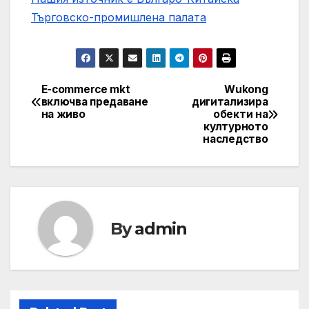
Търговско-промишлена палaта
E-commerce mkt
Wukong
Post
включва предаване
дигитализира
на живо
обекти на
navigation
културното
наследство
By
admin