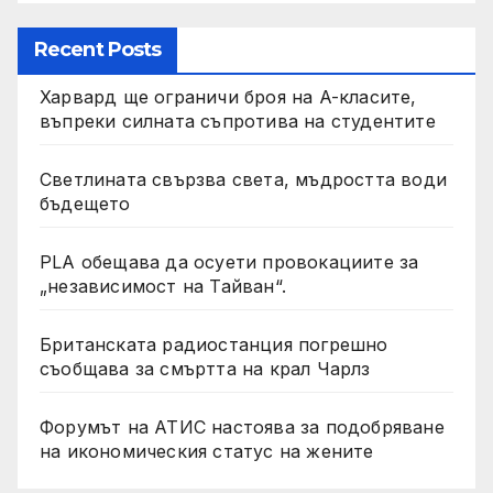
Recent Posts
Харвард ще ограничи броя на A-класите,
въпреки силната съпротива на студентите
Светлината свързва света, мъдростта води
бъдещето
PLA обещава да осуети провокациите за
„независимост на Тайван“.
Британската радиостанция погрешно
съобщава за смъртта на крал Чарлз
Форумът на АТИС настоява за подобряване
на икономическия статус на жените