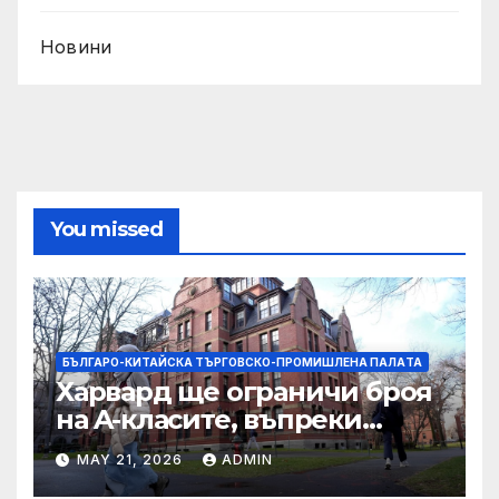
Новини
You missed
БЪЛГАРО-КИТАЙСКА ТЪРГОВСКО-ПРОМИШЛЕНА ПАЛAТА
Харвард ще ограничи броя
на A-класите, въпреки
силната съпротива на
MAY 21, 2026
ADMIN
студентите