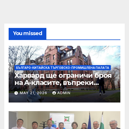
You missed
БЪЛГАРО-КИТАЙСКА ТЪРГОВСКО-ПРОМИШЛЕНА ПАЛAТА
Харвард ще ограничи броя
на A-класите, въпреки
силната съпротива на
MAY 21, 2026
ADMIN
студентите