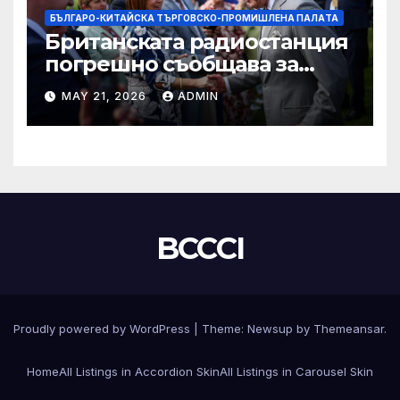
БЪЛГАРО-КИТАЙСКА ТЪРГОВСКО-ПРОМИШЛЕНА ПАЛAТА
Британската радиостанция
погрешно съобщава за
смъртта на крал Чарлз
MAY 21, 2026
ADMIN
BCCCI
Proudly powered by WordPress
|
Theme:
Newsup
by
Themeansar
.
Home
All Listings in Accordion Skin
All Listings in Carousel Skin