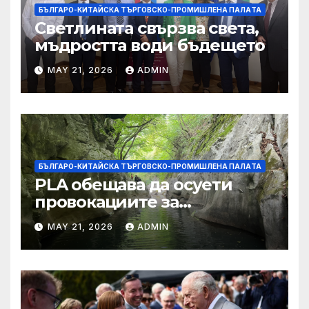
БЪЛГАРО-КИТАЙСКА ТЪРГОВСКО-ПРОМИШЛЕНА ПАЛAТА
Светлината свързва света,
мъдростта води бъдещето
MAY 21, 2026
ADMIN
БЪЛГАРО-КИТАЙСКА ТЪРГОВСКО-ПРОМИШЛЕНА ПАЛAТА
PLA обещава да осуети
провокациите за
„независимост на Тайван“.
MAY 21, 2026
ADMIN