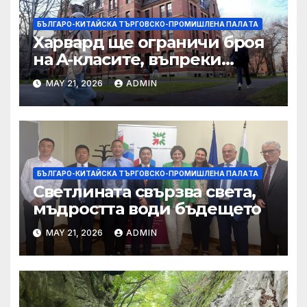
БЪЛГАРО-КИТАЙСКА ТЪРГОВСКО-ПРОМИШЛЕНА ПАЛAТА
Харвард ще ограничи броя
на A-класите, въпреки
силната съпротива на
MAY 21, 2026
ADMIN
студентите
БЪЛГАРО-КИТАЙСКА ТЪРГОВСКО-ПРОМИШЛЕНА ПАЛAТА
Светлината свързва света,
мъдростта води бъдещето
MAY 21, 2026
ADMIN