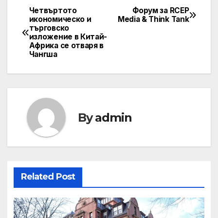
Четвъртото
Форум за RCEP
Post
икономическо и
Media & Think Tank
търговско
navigation
изложение в Китай-
Африка се отваря в
Чангша
By
admin
Related Post