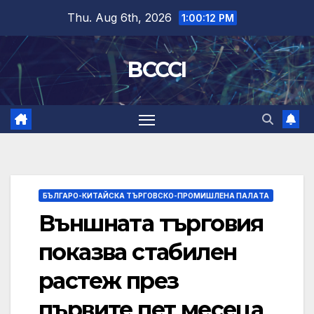
Skip
Thu. Aug 6th, 2026
1:00:13 PM
to
content
BCCCI
БЪЛГАРО-КИТАЙСКА ТЪРГОВСКО-ПРОМИШЛЕНА ПАЛAТА
Външната търговия
показва стабилен
растеж през
първите пет месеца