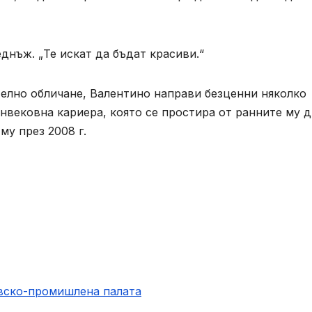
еднъж. „Те искат да бъдат красиви.“
телно обличане, Валентино направи безценни няколко
нвековна кариера, която се простира от ранните му д
му през 2008 г.
овско-промишлена палaта