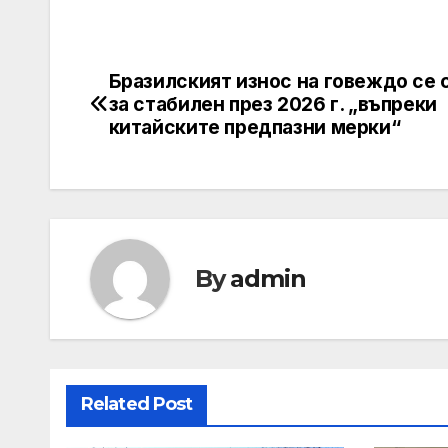
Бразилският износ на говеждо се 
Post
за стабилен през 2026 г. „въпреки
navigation
китайските предпазни мерки“
By
admin
Related Post