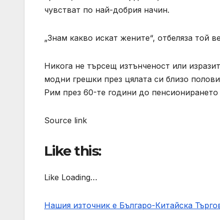
чувстват по най-добрия начин.
„Знам какво искат жените“, отбеляза той в
Никога не търсещ изтънченост или изрази
модни грешки през цялата си близо полови
Рим през 60-те години до пенсионирането 
Source link
Like this:
Like Loading…
Нашия източник е Българо-Китайска Търг