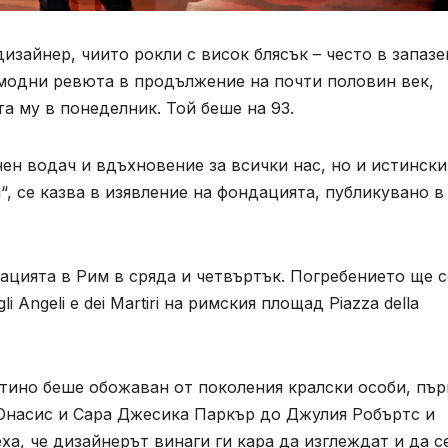
изайнер, чиито рокли с висок блясък – често в запазе
и модни ревюта в продължение на почти половин век,
а му в понеделник. Той беше на 93.
ен водач и вдъхновение за всички нас, но и истински
“, се казва в изявление на фондацията, публикувано в
ацията в Рим в сряда и четвъртък. Погребението ще с
i Angeli e dei Martiri на римския площад Piazza della
нтино беше обожаван от поколения кралски особи, пъ
Онасис и Сара Джесика Паркър до Джулия Робъртс и
ха, че дизайнерът винаги ги кара да изглеждат и да с