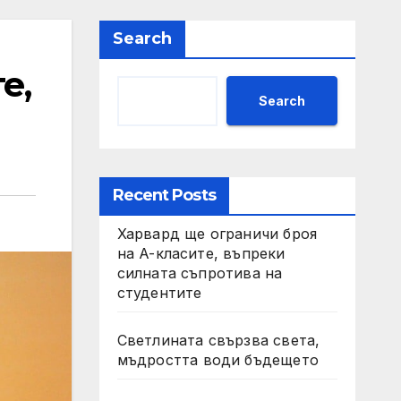
Search
е,
Search
Recent Posts
Харвард ще ограничи броя
на A-класите, въпреки
силната съпротива на
студентите
Светлината свързва света,
мъдростта води бъдещето