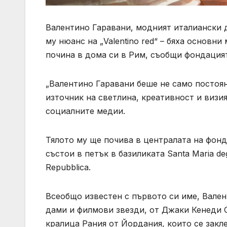
Валентино Гаравани, модният италиански д
му нюанс на „Valentino red“ – бяха основн
почина в дома си в Рим, съобщи фондацият
„Валентино Гаравани беше не само постоян
източник на светлина, креативност и визия
социалните медии.
Тялото му ще почива в централата на фонд
състои в петък в базиликата Santa Maria degl
Repubblica.
Всеобщо известен с първото си име, Вале
дами и филмови звезди, от Джаки Кенеди 
кралица Рания от Йордания, които се закле