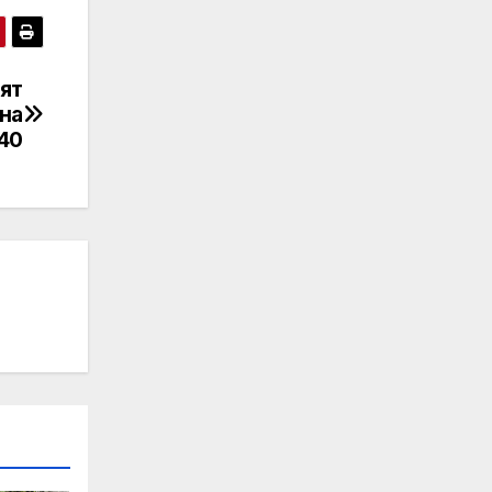
оят
на
40