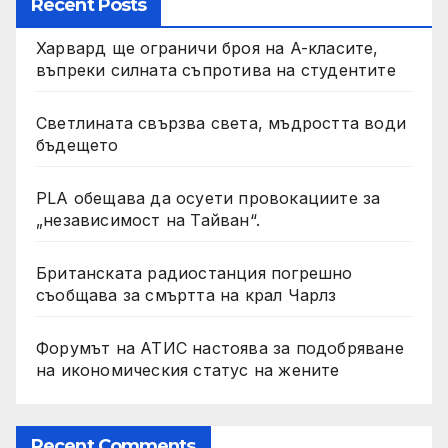
Recent Posts
Харвард ще ограничи броя на A-класите,
въпреки силната съпротива на студентите
Светлината свързва света, мъдростта води
бъдещето
PLA обещава да осуети провокациите за
„независимост на Тайван“.
Британската радиостанция погрешно
съобщава за смъртта на крал Чарлз
Форумът на АТИС настоява за подобряване
на икономическия статус на жените
Recent Comments