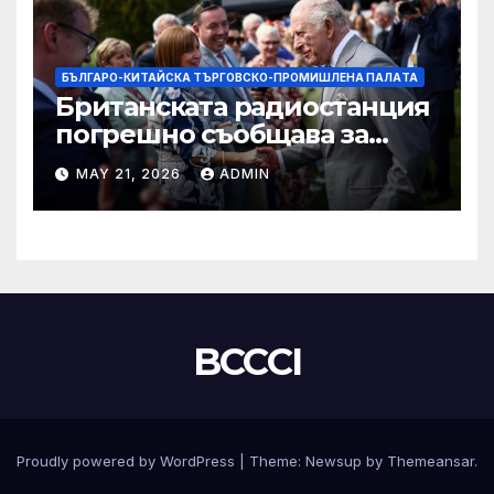
БЪЛГАРО-КИТАЙСКА ТЪРГОВСКО-ПРОМИШЛЕНА ПАЛAТА
Британската радиостанция
погрешно съобщава за
смъртта на крал Чарлз
MAY 21, 2026
ADMIN
BCCCI
Proudly powered by WordPress
|
Theme:
Newsup
by
Themeansar
.