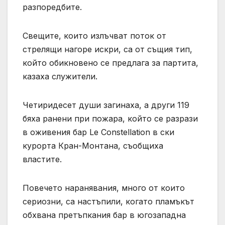
разпоредбите.
Свещите, които излъчват поток от
стрелящи нагоре искри, са от същия тип,
който обикновено се предлага за партита,
казаха служители.
Четиридесет души загинаха, а други 119
бяха ранени при пожара, който се разрази
в оживения бар Le Constellation в ски
курорта Кран-Монтана, съобщиха
властите.
Повечето наранявания, много от които
сериозни, са настъпили, когато пламъкът
обхвана претъпкания бар в югозападна