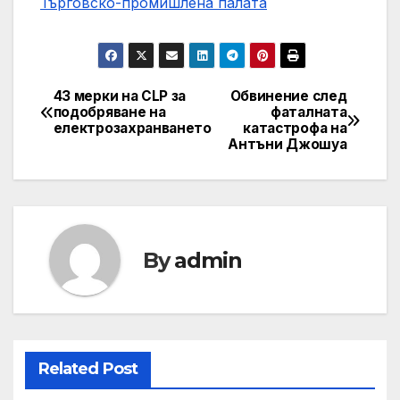
Търговско-промишлена палaта
43 мерки на CLP за
Обвинение след
Post
подобряване на
фаталната
електрозахранването
катастрофа на
navigation
Антъни Джошуа
By
admin
Related Post