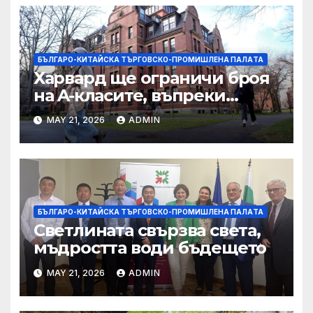
БЪЛГАРО-КИТАЙСКА ТЪРГОВСКО-ПРОМИШЛЕНА ПАЛAТА
Харвард ще ограничи броя
на A-класите, въпреки
силната съпротива на
MAY 21, 2026
ADMIN
студентите
БЪЛГАРО-КИТАЙСКА ТЪРГОВСКО-ПРОМИШЛЕНА ПАЛAТА
Светлината свързва света,
мъдростта води бъдещето
MAY 21, 2026
ADMIN