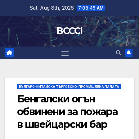
Skip
Sat. Aug 8th, 2026
7:08:46 AM
to
content
BCCCI
БЪЛГАРО-КИТАЙСКА ТЪРГОВСКО-ПРОМИШЛЕНА ПАЛAТА
Бенгалски огън
обвинени за пожара
в швейцарски бар