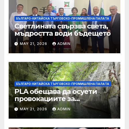
БЪЛГАРО-КИТАЙСКА ТЪРГОВСКО-ПРОМИШЛЕНА ПАЛAТА
Светлината свързва света,
мъдростта води бъдещето
MAY 21, 2026
ADMIN
БЪЛГАРО-КИТАЙСКА ТЪРГОВСКО-ПРОМИШЛЕНА ПАЛAТА
PLA обещава да осуети
провокациите за
„независимост на Тайван“.
MAY 21, 2026
ADMIN