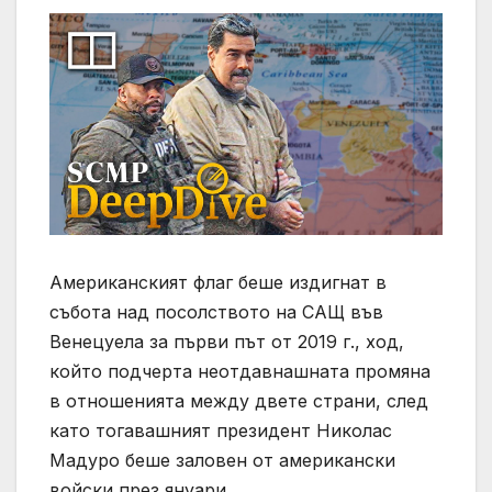
Американският флаг беше издигнат в
събота над посолството на САЩ във
Венецуела за първи път от 2019 г., ход,
който подчерта неотдавнашната промяна
в отношенията между двете страни, след
като тогавашният президент Николас
Мадуро беше заловен от американски
войски през януари.