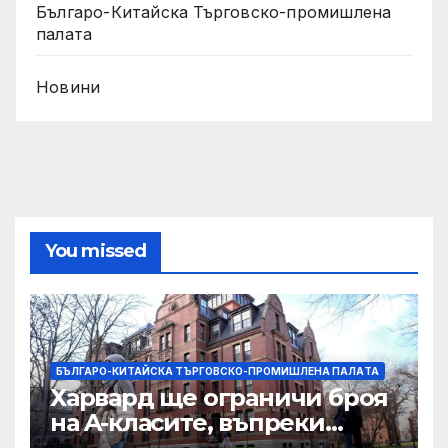
Българо-Китайска Търговско-промишлена
палaта
Новини
You missed
БЪЛГАРО-КИТАЙСКА ТЪРГОВСКО-ПРОМИШЛЕНА ПАЛAТА
Харвард ще ограничи броя
на A-класите, въпреки
силната съпротива на