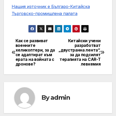
Нашия източник е Българо-Китайска
Търговско-промишлена палaта
Как се развиват
Китайски учени
Post
военните
разработват
хеликоптери, за да
„двустранна лента“,
navigation
се адаптират към
за да подсилят
ерата на войната с
терапията на CAR-T
дронове?
левкемия
By
admin