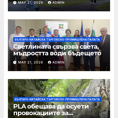
MAY 21, 2026
ADMIN
студентите
БЪЛГАРО-КИТАЙСКА ТЪРГОВСКО-ПРОМИШЛЕНА ПАЛAТА
Светлината свързва света,
мъдростта води бъдещето
MAY 21, 2026
ADMIN
БЪЛГАРО-КИТАЙСКА ТЪРГОВСКО-ПРОМИШЛЕНА ПАЛAТА
PLA обещава да осуети
провокациите за