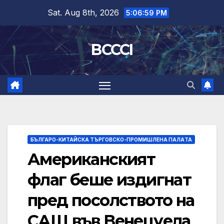
Skip
Sat. Aug 8th, 2026
5:07:00 PM
to
content
BCCCI
БЪЛГАРО-КИТАЙСКА ТЪРГОВСКО-ПРОМИШЛЕНА ПАЛAТА
Американският
флаг беше издигнат
пред посолството на
САЩ във Венецуела