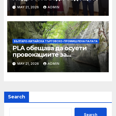
MAY 21, 2026
ADMIN
БЪЛГАРО-КИТАЙСКА ТЪРГОВСКО-ПРОМИШЛЕНА ПАЛAТА
PLA обещава да осуети
провокациите за
„независимост на Тайван“.
MAY 21, 2026
ADMIN
Search
Search