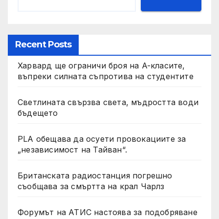
Recent Posts
Харвард ще ограничи броя на A-класите,
въпреки силната съпротива на студентите
Светлината свързва света, мъдростта води
бъдещето
PLA обещава да осуети провокациите за
„независимост на Тайван“.
Британската радиостанция погрешно
съобщава за смъртта на крал Чарлз
Форумът на АТИС настоява за подобряване