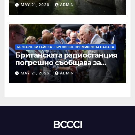
„независимост на Тайван“.
MAY 21, 2026
ADMIN
БЪЛГАРО-КИТАЙСКА ТЪРГОВСКО-ПРОМИШЛЕНА ПАЛAТА
Британската радиостанция
погрешно съобщава за
смъртта на крал Чарлз
MAY 21, 2026
ADMIN
BCCCI